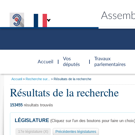
Assemb
Accèder à
la page
Vos
Travaux
Accueil
d'accueil
députés
parlementaires
Vous
Accueil
Recherche sur...
Résultats de la recherche
êtes
Résultats de la recherche
Général
ici
CONNEX
TRAVA
CONNA
DÉC
:
153455
résultats trouvés
LÉGISLATURE
(Cliquez sur l'un des boutons pour faire un choix
17e législature (X)
Précédentes législatures