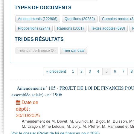
S'id
Présidence
Séance publique
Rôle et pouvoirs de l'Assemblée
Visiter l'Assemblée
TYPES DE DOCUMENTS
Fiches « Connaissance de l’Assemblée »
577 députés
Commissions et autres organes
Visite virtuelle du palais Bourbon
Amendements (122906)
Questions (20252)
Comptes-rendus (3
Organisation de l'Assemblée
Groupes politiques
Europe et International
Assister à une séance
Mot
Propositions (2244)
Rapports (1001)
Textes adoptés (693)
P
Présidence
Conférence des Présidents
Bureau
Collège des Ques
Élections législatives
Contrôle et évaluation
Accès des chercheurs à l’Assemblée
TRI DES RÉSULTATS
Congrès
Les évènements
S'inscrire
Trier par pertinence (X)
Trier par date
Pétitions
Statistiques et chiffres clés
Transparence et déontologie
Vous n'ave
Patrimoine
E
Documents de référence
« précedent
1
2
3
4
5
6
7
8
La Bibliothèque
( Constitution | Règlement de l'Assemblée ... )
Documents parlementaires
Les archives
Amendement n° 105 - PROJET DE LOI DE FINANCES POUR 20
Projets de loi
Contacts et plan d'accès
assemblée saisie) - n° 1906
Propositions de loi
Histoire
Photos libres de droit
Date de
Amendements
Juniors
dépôt :
Textes adoptés
30/10/2025
Anciennes législatures
Amendement de M. Bovet, M. Guiniot, M. Bigot, M. Buisson, Mm
Liens vers les sites publics
M. Dragon, Mme Lelouis, M. Jolly, M. Pfeffer, M. Rambaud et Mm
Rapports d'information
Voir le dossier (Projet de loi de finances pour 2026)