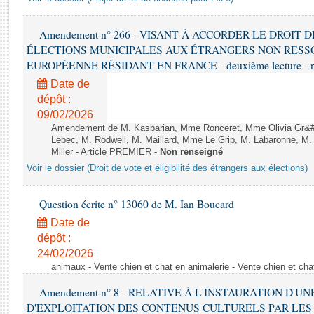
Rapports d'enquête
Rapports législatifs
Amendement n° 266 - VISANT À ACCORDER LE DROIT D
Rapports sur l'application des lois
ÉLECTIONS MUNICIPALES AUX ÉTRANGERS NON RESSO
Baromètre de l’application des lois
EUROPÉENNE RÉSIDANT EN FRANCE - deuxième lecture - n
Date de
Dossiers législatifs
dépôt :
Budget et sécurité sociale
09/02/2026
Amendement de M. Kasbarian, Mme Ronceret, Mme Olivia Gr&#2
Questions écrites et orales
Lebec, M. Rodwell, M. Maillard, Mme Le Grip, M. Labaronne, 
Comptes rendus des débats
Miller - Article PREMIER -
Non renseigné
Voir le dossier (Droit de vote et éligibilité des étrangers aux élections)
Question écrite n° 13060 de M. Ian Boucard
Date de
dépôt :
24/02/2026
animaux - Vente chien et chat en animalerie - Vente chien et cha
Amendement n° 8 - RELATIVE À L'INSTAURATION D'
D'EXPLOITATION DES CONTENUS CULTURELS PAR LES