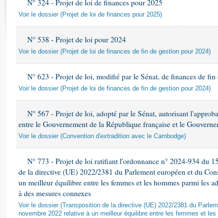
N° 324 - Projet de loi de finances pour 2025
Rapports d'enquête
Rapports législatifs
Voir le dossier (Projet de loi de finances pour 2025)
Rapports sur l'application des lois
N° 538 - Projet de loi pour 2024
Baromètre de l’application des lois
Voir le dossier (Projet de loi de finances de fin de gestion pour 2024)
Dossiers législatifs
N° 623 - Projet de loi, modifié par le Sénat, de finances de fi
Budget et sécurité sociale
Voir le dossier (Projet de loi de finances de fin de gestion pour 2024)
Questions écrites et orales
Comptes rendus des débats
N° 567 - Projet de loi, adopté par le Sénat, autorisant l'approba
entre le Gouvernement de la République française et le Gouve
Voir le dossier (Convention d'extradition avec le Cambodge)
N° 773 - Projet de loi ratifiant l'ordonnance n° 2024-934 du 1
de la directive (UE) 2022/2381 du Parlement européen et du Cons
un meilleur équilibre entre les femmes et les hommes parmi les adm
à des mesures connexes
Voir le dossier (Transposition de la directive (UE) 2022/2381 du Parle
novembre 2022 relative à un meilleur équilibre entre les femmes et le