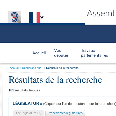
Assemb
Accèder à
la page
Vos
Travaux
Accueil
d'accueil
députés
parlementaires
Vous
Accueil
Recherche sur...
Résultats de la recherche
êtes
Résultats de la recherche
Général
ici
CONNEX
TRAVA
CONNA
DÉC
:
101
résultats trouvés
LÉGISLATURE
(Cliquez sur l'un des boutons pour faire un choix
17e législature (X)
Précédentes législatures