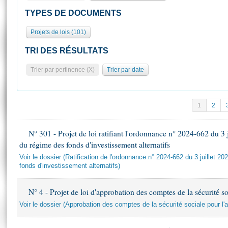
S'id
Présidence
Séance publique
Rôle et pouvoirs de l'Assemblée
Visiter l'Assemblée
TYPES DE DOCUMENTS
Fiches « Connaissance de l’Assemblée »
577 députés
Commissions et autres organes
Visite virtuelle du palais Bourbon
Projets de lois (101)
Organisation de l'Assemblée
Groupes politiques
Europe et International
Assister à une séance
Mot
Présidence
Conférence des Présidents
Bureau
Collège des Ques
TRI DES RÉSULTATS
Élections législatives
Contrôle et évaluation
Accès des chercheurs à l’Assemblée
Trier par pertinence (X)
Trier par date
Congrès
Les évènements
S'inscrire
Pétitions
Statistiques et chiffres clés
Transparence et déontologie
Vous n'ave
1
2
Patrimoine
E
Documents de référence
La Bibliothèque
( Constitution | Règlement de l'Assemblée ... )
Documents parlementaires
N° 301 - Projet de loi ratifiant l'ordonnance n° 2024-662 du 3 
Les archives
du régime des fonds d'investissement alternatifs
Projets de loi
Voir le dossier (Ratification de l'ordonnance n° 2024-662 du 3 juillet 2
Contacts et plan d'accès
Propositions de loi
fonds d'investissement alternatifs)
Histoire
Photos libres de droit
Amendements
Juniors
Textes adoptés
N° 4 - Projet de loi d'approbation des comptes de la sécurité s
Anciennes législatures
Voir le dossier (Approbation des comptes de la sécurité sociale pour l
Liens vers les sites publics
Rapports d'information