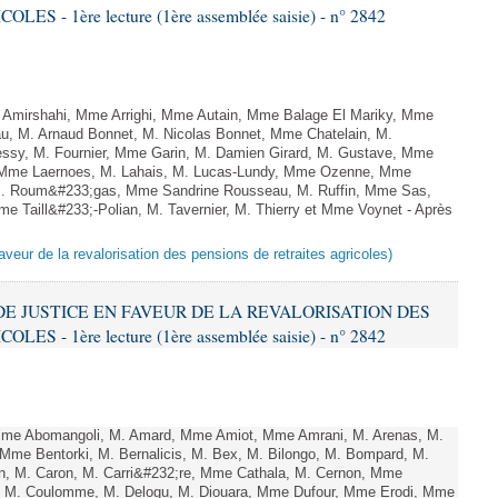
 - 1ère lecture (1ère assemblée saisie) - n° 2842
Amirshahi, Mme Arrighi, Mme Autain, Mme Balage El Mariky, Mme
au, M. Arnaud Bonnet, M. Nicolas Bonnet, Mme Chatelain, M.
essy, M. Fournier, Mme Garin, M. Damien Girard, M. Gustave, Mme
f, Mme Laernoes, M. Lahais, M. Lucas-Lundy, Mme Ozenne, Mme
. Roum&#233;gas, Mme Sandrine Rousseau, M. Ruffin, Mme Sas,
Taill&#233;-Polian, M. Tavernier, M. Thierry et Mme Voynet - Après
aveur de la revalorisation des pensions de retraites agricoles)
 DE JUSTICE EN FAVEUR DE LA REVALORISATION DES
 - 1ère lecture (1ère assemblée saisie) - n° 2842
me Abomangoli, M. Amard, Mme Amiot, Mme Amrani, M. Arenas, M.
 Mme Bentorki, M. Bernalicis, M. Bex, M. Bilongo, M. Bompard, M.
en, M. Caron, M. Carri&#232;re, Mme Cathala, M. Cernon, Mme
el, M. Coulomme, M. Delogu, M. Diouara, Mme Dufour, Mme Erodi, Mme