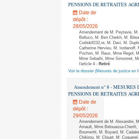
PENSIONS DE RETRAITES AGRICOLES
Date de
dépôt :
28/05/2026
Amendement de M. Peytavie, M. 
Belluco, M. Ben Cheikh, M. Bite
Corbi&#232;re, M. Davi, M. Dupl
Catherine Hervieu, M. Iordanof
Pochon, M. Raux, Mme Regol, M
Mme Sebaihi, Mme Simonnet, Mme 
l'article 4 -
Retiré
Voir le dossier (Mesures de justice en f
Amendement n° 8 - MESURES
PENSIONS DE RETRAITES AGRICOLES
Date de
dépôt :
29/05/2026
Amendement de M. Alexandre, M
Arnault, Mme Belouassa-Cherifi,
Boumertit, M. Boyard, M. Cadal
Chikirou, M. Clouet, M. Coquer