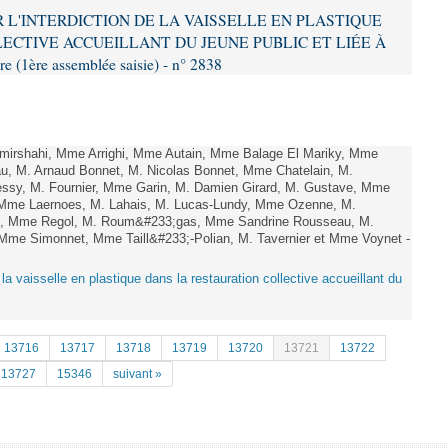
IR L'INTERDICTION DE LA VAISSELLE EN PLASTIQUE
ECTIVE ACCUEILLANT DU JEUNE PUBLIC ET LIÉE À
(1ère assemblée saisie) - n° 2838
mirshahi, Mme Arrighi, Mme Autain, Mme Balage El Mariky, Mme
au, M. Arnaud Bonnet, M. Nicolas Bonnet, Mme Chatelain, M.
essy, M. Fournier, Mme Garin, M. Damien Girard, M. Gustave, Mme
f, Mme Laernoes, M. Lahais, M. Lucas-Lundy, Mme Ozenne, M.
x, Mme Regol, M. Roum&#233;gas, Mme Sandrine Rousseau, M.
Mme Simonnet, Mme Taill&#233;-Polian, M. Tavernier et Mme Voynet -
de la vaisselle en plastique dans la restauration collective accueillant du
13716
13717
13718
13719
13720
13721
13722
13727
15346
suivant »