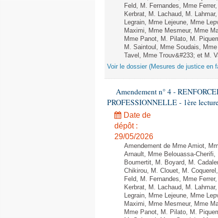
Feld, M. Fernandes, Mme Ferrer
Kerbrat, M. Lachaud, M. Lahmar
Legrain, Mme Lejeune, Mme Lep
Maximi, Mme Mesmeur, Mme Man
Mme Panot, M. Pilato, M. Pique
M. Saintoul, Mme Soudais, Mme 
Tavel, Mme Trouv&#233; et M. Vann
Voir le dossier (Mesures de justice en f
Amendement n° 4 - RENFOR
PROFESSIONNELLE - 1ère lecture (1
Date de
dépôt :
29/05/2026
Amendement de Mme Amiot, Mme 
Arnault, Mme Belouassa-Cherifi,
Boumertit, M. Boyard, M. Cadal
Chikirou, M. Clouet, M. Coquer
Feld, M. Fernandes, Mme Ferrer
Kerbrat, M. Lachaud, M. Lahmar
Legrain, Mme Lejeune, Mme Lep
Maximi, Mme Mesmeur, Mme Man
Mme Panot, M. Pilato, M. Pique