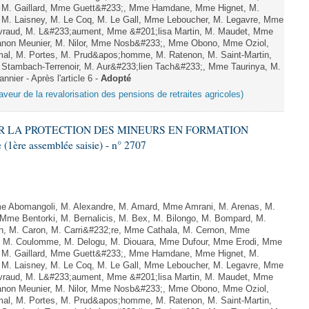
, M. Gaillard, Mme Guett&#233;, Mme Hamdane, Mme Hignet, M.
, M. Laisney, M. Le Coq, M. Le Gall, Mme Leboucher, M. Legavre, Mme
vraud, M. L&#233;aument, Mme &#201;lisa Martin, M. Maudet, Mme
on Meunier, M. Nilor, Mme Nosb&#233;, Mme Obono, Mme Oziol,
mal, M. Portes, M. Prud&apos;homme, M. Ratenon, M. Saint-Martin,
Stambach-Terrenoir, M. Aur&#233;lien Tach&#233;, Mme Taurinya, M.
ier - Après l'article 6 -
Adopté
aveur de la revalorisation des pensions de retraites agricoles)
CER LA PROTECTION DES MINEURS EN FORMATION
ère assemblée saisie) - n° 2707
Abomangoli, M. Alexandre, M. Amard, Mme Amrani, M. Arenas, M.
 Mme Bentorki, M. Bernalicis, M. Bex, M. Bilongo, M. Bompard, M.
en, M. Caron, M. Carri&#232;re, Mme Cathala, M. Cernon, Mme
el, M. Coulomme, M. Delogu, M. Diouara, Mme Dufour, Mme Erodi, Mme
, M. Gaillard, Mme Guett&#233;, Mme Hamdane, Mme Hignet, M.
, M. Laisney, M. Le Coq, M. Le Gall, Mme Leboucher, M. Legavre, Mme
vraud, M. L&#233;aument, Mme &#201;lisa Martin, M. Maudet, Mme
on Meunier, M. Nilor, Mme Nosb&#233;, Mme Obono, Mme Oziol,
mal, M. Portes, M. Prud&apos;homme, M. Ratenon, M. Saint-Martin,