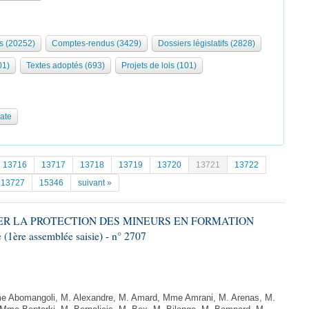
s (20252)
Comptes-rendus (3429)
Dossiers législatifs (2828)
01)
Textes adoptés (693)
Projets de lois (101)
date
13716
13717
13718
13719
13720
13721
13722
13727
15346
suivant »
RCER LA PROTECTION DES MINEURS EN FORMATION
ère assemblée saisie) - n° 2707
Abomangoli, M. Alexandre, M. Amard, Mme Amrani, M. Arenas, M.