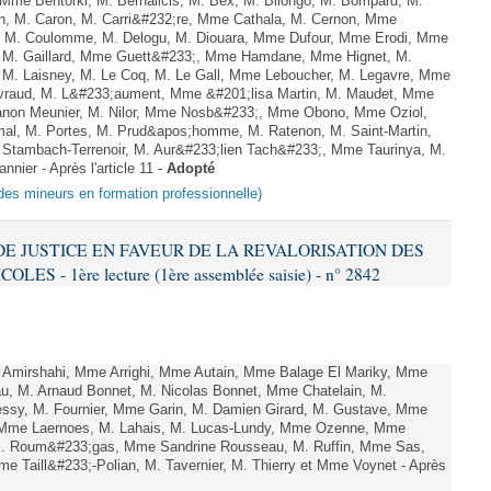
 Mme Bentorki, M. Bernalicis, M. Bex, M. Bilongo, M. Bompard, M.
en, M. Caron, M. Carri&#232;re, Mme Cathala, M. Cernon, Mme
el, M. Coulomme, M. Delogu, M. Diouara, Mme Dufour, Mme Erodi, Mme
, M. Gaillard, Mme Guett&#233;, Mme Hamdane, Mme Hignet, M.
, M. Laisney, M. Le Coq, M. Le Gall, Mme Leboucher, M. Legavre, Mme
vraud, M. L&#233;aument, Mme &#201;lisa Martin, M. Maudet, Mme
on Meunier, M. Nilor, Mme Nosb&#233;, Mme Obono, Mme Oziol,
mal, M. Portes, M. Prud&apos;homme, M. Ratenon, M. Saint-Martin,
Stambach-Terrenoir, M. Aur&#233;lien Tach&#233;, Mme Taurinya, M.
ier - Après l'article 11 -
Adopté
 des mineurs en formation professionnelle)
 DE JUSTICE EN FAVEUR DE LA REVALORISATION DES
 - 1ère lecture (1ère assemblée saisie) - n° 2842
Amirshahi, Mme Arrighi, Mme Autain, Mme Balage El Mariky, Mme
au, M. Arnaud Bonnet, M. Nicolas Bonnet, Mme Chatelain, M.
essy, M. Fournier, Mme Garin, M. Damien Girard, M. Gustave, Mme
f, Mme Laernoes, M. Lahais, M. Lucas-Lundy, Mme Ozenne, Mme
. Roum&#233;gas, Mme Sandrine Rousseau, M. Ruffin, Mme Sas,
Taill&#233;-Polian, M. Tavernier, M. Thierry et Mme Voynet - Après