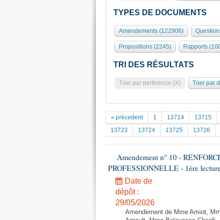
TYPES DE DOCUMENTS
Amendements (122906)
Question
Propositions (2245)
Rapports (10
TRI DES RÉSULTATS
Trier par pertinence (X)
Trier par 
« précedent
1
13714
13715
13723
13724
13725
13726
Amendement n° 10 - RENFO
PROFESSIONNELLE - 1ère lecture (1
Date de
dépôt :
29/05/2026
Amendement de Mme Amiot, Mme 