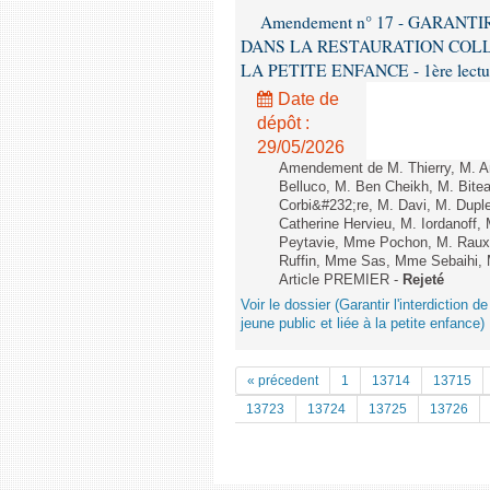
Amendement n° 17 - GARANT
DANS LA RESTAURATION COLL
LA PETITE ENFANCE - 1ère lecture 
Date de
dépôt :
29/05/2026
Amendement de M. Thierry, M. A
Belluco, M. Ben Cheikh, M. Bite
Corbi&#232;re, M. Davi, M. Dupl
Catherine Hervieu, M. Iordanof
Peytavie, Mme Pochon, M. Rau
Ruffin, Mme Sas, Mme Sebaihi, 
Article PREMIER -
Rejeté
Voir le dossier (Garantir l'interdiction 
jeune public et liée à la petite enfance)
« précedent
1
13714
13715
13723
13724
13725
13726