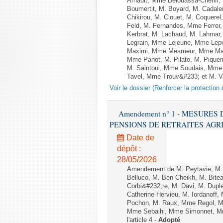
Arnault, Mme Belouassa-Cherifi,
Boumertit, M. Boyard, M. Cadal
Chikirou, M. Clouet, M. Coquer
Feld, M. Fernandes, Mme Ferrer
Kerbrat, M. Lachaud, M. Lahmar
Legrain, Mme Lejeune, Mme Lep
Maximi, Mme Mesmeur, Mme Man
Mme Panot, M. Pilato, M. Pique
M. Saintoul, Mme Soudais, Mme 
Tavel, Mme Trouv&#233; et M. Vann
Voir le dossier (Renforcer la protection
Amendement n° 1 - MESURES
PENSIONS DE RETRAITES AGRICOLES
Date de
dépôt :
28/05/2026
Amendement de M. Peytavie, M. 
Belluco, M. Ben Cheikh, M. Bite
Corbi&#232;re, M. Davi, M. Dupl
Catherine Hervieu, M. Iordanof
Pochon, M. Raux, Mme Regol, M
Mme Sebaihi, Mme Simonnet, Mme 
l'article 4 -
Adopté