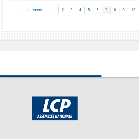
« précedent
1
2
3
4
5
6
7
8
9
10