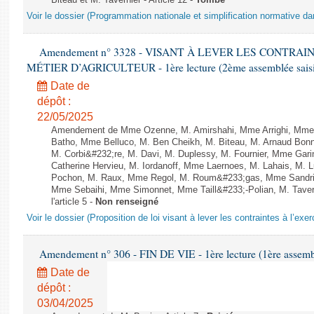
Biteau et M. Tavernier - Article 12 -
Tombé
Voir le dossier (Programmation nationale et simplification normative d
Amendement n° 3328 - VISANT À LEVER LES CONTRAI
MÉTIER D’AGRICULTEUR - 1ère lecture (2ème assemblée saisie
Date de
dépôt :
22/05/2025
Amendement de Mme Ozenne, M. Amirshahi, Mme Arrighi, Mme 
Batho, Mme Belluco, M. Ben Cheikh, M. Biteau, M. Arnaud Bonn
M. Corbi&#232;re, M. Davi, M. Duplessy, M. Fournier, Mme Gar
Catherine Hervieu, M. Iordanoff, Mme Laernoes, M. Lahais, M.
Pochon, M. Raux, Mme Regol, M. Roum&#233;gas, Mme Sandri
Mme Sebaihi, Mme Simonnet, Mme Taill&#233;-Polian, M. Tavern
l'article 5 -
Non renseigné
Voir le dossier (Proposition de loi visant à lever les contraintes à l’exer
Amendement n° 306 - FIN DE VIE - 1ère lecture (1ère assembl
Date de
dépôt :
03/04/2025