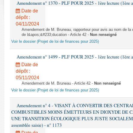
Rapports d'enquête
Amendement n° 1370 - PLF POUR 2025 - 1ère lecture (1ère as
Rapports législatifs
Date de
Rapports sur l'application des lois
dépôt :
04/11/2024
Baromètre de l’application des lois
Amendement de M. Bruneau, rapporteur pour avis au nom de la co
de l&apos;&#233;ducation - Article 42 -
Non renseigné
Dossiers législatifs
Voir le dossier (Projet de loi de finances pour 2025)
Budget et sécurité sociale
Questions écrites et orales
Amendement n° 1499 - PLF POUR 2025 - 1ère lecture (1ère as
Comptes rendus des débats
Date de
dépôt :
05/11/2024
Amendement de M. Bruneau - Article 42 -
Non renseigné
Voir le dossier (Projet de loi de finances pour 2025)
Amendement n° 4 - VISANT À CONVERTIR DES CENTR
COMBUSTIBLES MOINS ÉMETTEURS EN DIOXYDE DE 
UNE TRANSITION ÉCOLOGIQUE PLUS JUSTE SOCIALEMENT 
assemblée saisie) - n° 1173
Date de