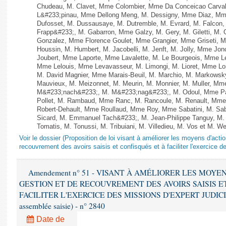
Chudeau, M. Clavet, Mme Colombier, Mme Da Conceicao Carvalh
L&#233;pinau, Mme Dellong Meng, M. Dessigny, Mme Diaz, Mm
Dufosset, M. Dussausaye, M. Dutremble, M. Evrard, M. Falcon, 
Frapp&#233;, M. Gabarron, Mme Galzy, M. Gery, M. Giletti, M. Gil
Gonzalez, Mme Florence Goulet, Mme Grangier, Mme Griseti, M.
Houssin, M. Humbert, M. Jacobelli, M. Jenft, M. Jolly, Mme J
Joubert, Mme Laporte, Mme Lavalette, M. Le Bourgeois, Mme 
Mme Lelouis, Mme Levavasseur, M. Limongi, M. Lioret, Mme Loir
M. David Magnier, Mme Marais-Beuil, M. Marchio, M. Markowsky
Mauvieux, M. Meizonnet, M. Meurin, M. Monnier, M. Muller, M
M&#233;nach&#233;, M. M&#233;nag&#233;, M. Odoul, Mme Par
Pollet, M. Rambaud, Mme Ranc, M. Rancoule, M. Renault, Mme
Robert-Dehault, Mme Roullaud, Mme Roy, Mme Sabatini, M. Sa
Sicard, M. Emmanuel Tach&#233;, M. Jean-Philippe Tanguy, M. 
Tomatis, M. Tonussi, M. Tribuiani, M. Villedieu, M. Vos et M. Web
Voir le dossier (Proposition de loi visant à améliorer les moyens d'acti
recouvrement des avoirs saisis et confisqués et à faciliter l'exercice de
Amendement n° 51 - VISANT À AMÉLIORER LES MOYE
GESTION ET DE RECOUVREMENT DES AVOIRS SAISIS E
FACILITER L'EXERCICE DES MISSIONS D'EXPERT JUDICIAIR
assemblée saisie) - n° 2840
Date de