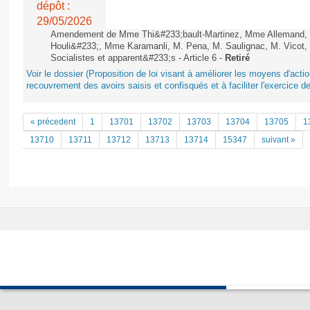
dépôt :
29/05/2026
Amendement de Mme Thi&#233;bault-Martinez, Mme Allemand, M
Houli&#233;, Mme Karamanli, M. Pena, M. Saulignac, M. Vicot,
Socialistes et apparent&#233;s - Article 6 -
Retiré
Voir le dossier (Proposition de loi visant à améliorer les moyens d'acti
recouvrement des avoirs saisis et confisqués et à faciliter l'exercice de
« précedent
1
13701
13702
13703
13704
13705
1
13710
13711
13712
13713
13714
15347
suivant »