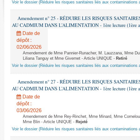
Rapports d'enquête
Voir le dossier (Réduire les risques sanitaires liés aux contaminations
Rapports législatifs
Rapports sur l'application des lois
Amendement n° 25 - RÉDUIRE LES RISQUES SANITAI
AU CADMIUM DANS L’ALIMENTATION - 1ère lecture (1ère asse
Baromètre de l’application des lois
Date de
dépôt :
Dossiers législatifs
02/06/2026
Budget et sécurité sociale
Amendement de Mme Pannier-Runacher, M. Lauzzana, Mme Dub
Questions écrites et orales
Liliana Tanguy et Mme Givernet - Article UNIQUE -
Retiré
Voir le dossier (Réduire les risques sanitaires liés aux contaminations
Comptes rendus des débats
Amendement n° 27 - RÉDUIRE LES RISQUES SANITAI
AU CADMIUM DANS L’ALIMENTATION - 1ère lecture (1ère asse
Date de
dépôt :
03/06/2026
Amendement de Mme Rey-Rinchet, Mme Minard, Mme Corneloup, 
Mme Blin - Article UNIQUE -
Rejeté
Voir le dossier (Réduire les risques sanitaires liés aux contaminations