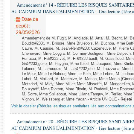
Amendement n° 14 - RÉDUIRE LES RISQUES SANITAI
AU CADMIUM DANS L’ALIMENTATION - 1ère lecture (1ère asse
Date de
dépôt :
29/05/2026
Amendement de M. Fugit, M. Anglade, M. Attal, M. Becht, M. Be
Boudi&#233;, M. Brosse, Mme Brulebois, M. Buchou, Mme Buff
Caure, M. Causse, M. Jean-Ren&#233; Cazeneuve, M. Pierre C
Chenevard, Mme Coggia, M. Cormier-Bouligeon, Mme Delpech, M
Ferracci, M. Fi&#233;vet, M. Fr&#233;bault, M. Gassilloud, M
Gr&#233;goire, M. Huyghe, Mme Ibled, M. Jacques, Mme Klinke
Lalanne, M. Larrouquis, M. Latr&#232;che, M. Lauzzana, Mme 
Le Meur, Mme Le Nabour, Mme Le Peih, Mme Lebec, M. Ledou
Lubet, M. Maillard, M. Marchive, M. Marion, Mme Martin (Giron
Metzdorf, M. Midy, Mme Miller, Mme Missoffe, M. Mongardien
Pouzyreff, Mme Riotton, Mme Rixain, M. Rodwell, Mme Ronceret
M. Sorre, Mme Spillebout, Mme Liliana Tanguy, M. Terlier, Mme
Vignon, M. Weissberg et Mme Yadan - Article UNIQUE -
Rejeté
Voir le dossier (Réduire les risques sanitaires liés aux contaminations
Amendement n° 20 - RÉDUIRE LES RISQUES SANITAI
AU CADMIUM DANS L’ALIMENTATION - 1ère lecture (1ère asse