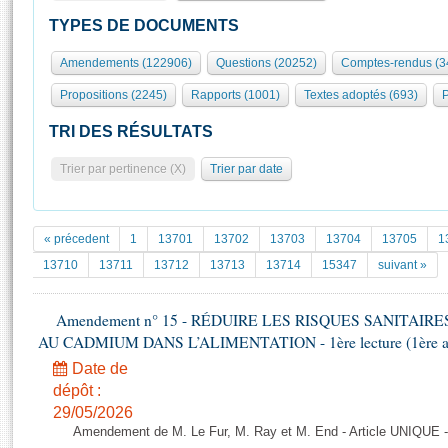
S'id
Présidence
Séance publique
Rôle et pouvoirs de l'Assemblée
Visiter l'Assemblée
TYPES DE DOCUMENTS
Fiches « Connaissance de l’Assemblée »
577 députés
Commissions et autres organes
Visite virtuelle du palais Bourbon
Amendements (122906)
Questions (20252)
Comptes-rendus (3
Organisation de l'Assemblée
Groupes politiques
Europe et International
Assister à une séance
Mot
Propositions (2245)
Rapports (1001)
Textes adoptés (693)
P
Présidence
Conférence des Présidents
Bureau
Collège des Ques
Élections législatives
Contrôle et évaluation
Accès des chercheurs à l’Assemblée
TRI DES RÉSULTATS
Congrès
Les évènements
S'inscrire
Trier par pertinence (X)
Trier par date
Pétitions
Statistiques et chiffres clés
Transparence et déontologie
Vous n'ave
Patrimoine
E
Documents de référence
« précedent
1
13701
13702
13703
13704
13705
1
La Bibliothèque
( Constitution | Règlement de l'Assemblée ... )
Documents parlementaires
13710
13711
13712
13713
13714
15347
suivant »
Les archives
Projets de loi
Contacts et plan d'accès
Amendement n° 15 - RÉDUIRE LES RISQUES SANITAI
Propositions de loi
Histoire
AU CADMIUM DANS L’ALIMENTATION - 1ère lecture (1ère asse
Photos libres de droit
Amendements
Juniors
Date de
Textes adoptés
Anciennes législatures
dépôt :
29/05/2026
Liens vers les sites publics
Rapports d'information
Amendement de M. Le Fur, M. Ray et M. End - Article UNIQUE 