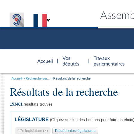
Assemb
Accèder à
la page
Vos
Travaux
Accueil
d'accueil
députés
parlementaires
Vous
Accueil
Recherche sur...
Résultats de la recherche
êtes
Résultats de la recherche
Général
ici
CONNEX
TRAVA
CONNA
DÉC
:
153461
résultats trouvés
LÉGISLATURE
(Cliquez sur l'un des boutons pour faire un choix
17e législature (X)
Précédentes législatures