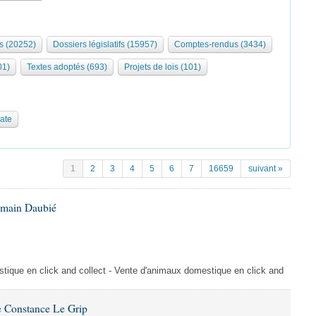
s (20252)
Dossiers législatifs (15957)
Comptes-rendus (3434)
01)
Textes adoptés (693)
Projets de lois (101)
date
1
2
3
4
5
6
7
16659
suivant »
omain Daubié
ique en click and collect - Vente d'animaux domestique en click and
 Constance Le Grip