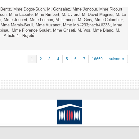
. Bentz, Mme Dogor-Such, M. Gonzalez, Mme Joncour, Mme Ricourt
Tesson, Mme Laporte, Mme Rimbert, M. Evrard, M. David Magnier, M. Le
c, Mme Joubert, Mme Lechon, M. Limongi, M. Gery, Mme Colombier,
rd, Mme Marais-Beuil, Mme Auzanot, Mme M&#233;nach&#233;, Mme
;pinau, Mme Florence Goulet, Mme Griseti, M. Vos, Mme Blanc, M.
- Article 4 -
Rejeté
1
2
3
4
5
6
7
16659
suivant »