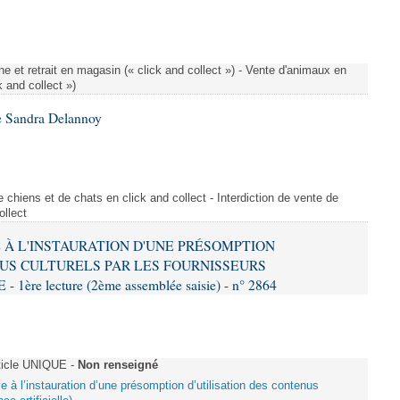
e et retrait en magasin (« click and collect ») - Vente d'animaux en
k and collect »)
e Sandra Delannoy
 chiens et de chats en click and collect - Interdiction de vente de
ollect
VE À L'INSTAURATION D'UNE PRÉSOMPTION
US CULTURELS PAR LES FOURNISSEURS
re lecture (2ème assemblée saisie) - n° 2864
ticle UNIQUE -
Non renseigné
ive à l’instauration d’une présomption d’utilisation des contenus