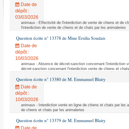
Rapports d'enquête
Date de
Rapports législatifs
dépôt :
Rapports sur l'application des lois
03/03/2026
Baromètre de l’application des lois
animaux - Effectivité de l'interdiction de vente de chiens et de ch
l'interdiction de vente de chiens et de chats par les animaleries
Question écrite n° 13378 de Mme Ersilia Soudais
Dossiers législatifs
Date de
Budget et sécurité sociale
dépôt :
Questions écrites et orales
10/03/2026
Comptes rendus des débats
animaux - Absence de décret-sanction concernant l'interdiction 
décret-sanction concernant l'interdiction vente de chiens et chat
Question écrite n° 13380 de M. Emmanuel Blairy
Date de
dépôt :
10/03/2026
animaux - Interdiction vente en ligne de chiens et chats par les a
de chiens et chats par les animaleries
Question écrite n° 13379 de M. Emmanuel Blairy
Date de