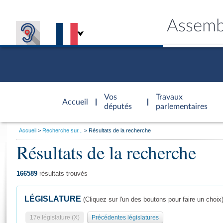
Assemb
Accèder à
la page
Vos
Travaux
Accueil
d'accueil
députés
parlementaires
Vous
Accueil
Recherche sur...
Résultats de la recherche
êtes
Résultats de la recherche
Général
ici
CONNEX
TRAVA
CONNA
DÉC
:
166589
résultats trouvés
LÉGISLATURE
(Cliquez sur l'un des boutons pour faire un choix
17e législature (X)
Précédentes législatures