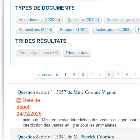
S'id
Présidence
Séance publique
Rôle et pouvoirs de l'Assemblée
Visiter l'Assemblée
TYPES DE DOCUMENTS
Fiches « Connaissance de l’Assemblée »
577 députés
Commissions et autres organes
Visite virtuelle du palais Bourbon
Amendements (122906)
Questions (20252)
Dossiers législatifs
Organisation de l'Assemblée
Groupes politiques
Europe et International
Assister à une séance
Mot
Propositions (2245)
Rapports (1001)
Textes adoptés (693)
P
Présidence
Conférence des Présidents
Bureau
Collège des Ques
Élections législatives
Contrôle et évaluation
Accès des chercheurs à l’Assemblée
TRI DES RÉSULTATS
Congrès
Les évènements
S'inscrire
Trier par pertinence (X)
Trier par date
Pétitions
Statistiques et chiffres clés
Transparence et déontologie
Vous n'ave
Patrimoine
E
Documents de référence
« précedent
1
2
3
4
5
6
7
8
9
La Bibliothèque
( Constitution | Règlement de l'Assemblée ... )
Documents parlementaires
Les archives
Question écrite n° 13057 de Mme Corinne Vignon
Projets de loi
Contacts et plan d'accès
Date de
Propositions de loi
Histoire
Photos libres de droit
dépôt :
Amendements
Juniors
24/02/2026
Textes adoptés
animaux - Mise en oeuvre interdiction des ventes en ligne pour l
Anciennes législatures
interdiction des ventes en ligne pour les animaleries
Liens vers les sites publics
Rapports d'information
Question écrite n° 13241 de M. Pierrick Courbon