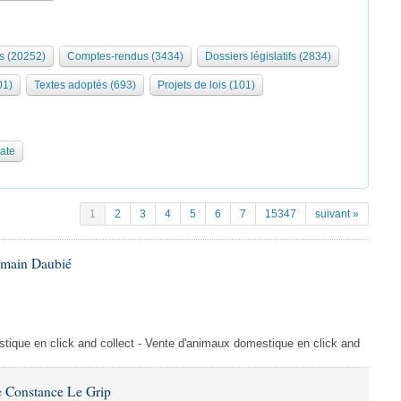
s (20252)
Comptes-rendus (3434)
Dossiers législatifs (2834)
01)
Textes adoptés (693)
Projets de lois (101)
date
1
2
3
4
5
6
7
15347
suivant »
omain Daubié
ique en click and collect - Vente d'animaux domestique en click and
 Constance Le Grip