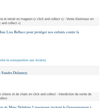
e et retrait en magasin (« click and collect ») - Vente d'animaux en
k and collect »)
me Lisa Belluco pour protéger nos enfants contre la
ontre la surexposition aux écrans)
e Sandra Delannoy
 chiens et de chats en click and collect - Interdiction de vente de
ollect
tion de Mme Delphine Lingemann invitant le Gouvernement à