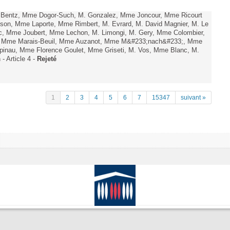
. Bentz, Mme Dogor-Such, M. Gonzalez, Mme Joncour, Mme Ricourt
Tesson, Mme Laporte, Mme Rimbert, M. Evrard, M. David Magnier, M. Le
c, Mme Joubert, Mme Lechon, M. Limongi, M. Gery, Mme Colombier,
rd, Mme Marais-Beuil, Mme Auzanot, Mme M&#233;nach&#233;, Mme
;pinau, Mme Florence Goulet, Mme Griseti, M. Vos, Mme Blanc, M.
- Article 4 -
Rejeté
1
2
3
4
5
6
7
15347
suivant »