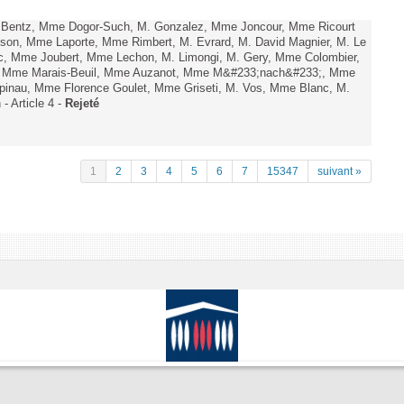
. Bentz, Mme Dogor-Such, M. Gonzalez, Mme Joncour, Mme Ricourt
Tesson, Mme Laporte, Mme Rimbert, M. Evrard, M. David Magnier, M. Le
c, Mme Joubert, Mme Lechon, M. Limongi, M. Gery, Mme Colombier,
rd, Mme Marais-Beuil, Mme Auzanot, Mme M&#233;nach&#233;, Mme
;pinau, Mme Florence Goulet, Mme Griseti, M. Vos, Mme Blanc, M.
- Article 4 -
Rejeté
1
2
3
4
5
6
7
15347
suivant »