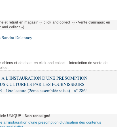
e et retrait en magasin (« click and collect ») - Vente d'animaux en
k and collect »)
e Sandra Delannoy
 chiens et de chats en click and collect - Interdiction de vente de
ollect
VE À L'INSTAURATION D'UNE PRÉSOMPTION
US CULTURELS PAR LES FOURNISSEURS
re lecture (2ème assemblée saisie) - n° 2864
ticle UNIQUE -
Non renseigné
ive à l’instauration d’une présomption d’utilisation des contenus