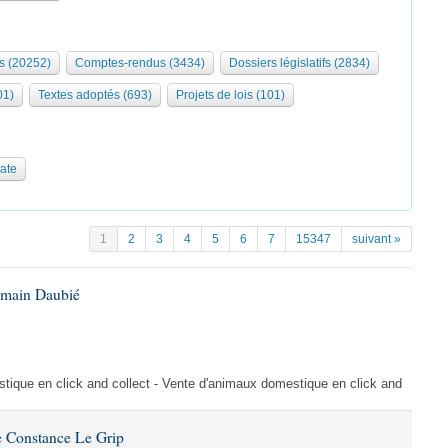
s (20252)
Comptes-rendus (3434)
Dossiers législatifs (2834)
01)
Textes adoptés (693)
Projets de lois (101)
date
1
2
3
4
5
6
7
15347
suivant »
omain Daubié
ique en click and collect - Vente d'animaux domestique en click and
 Constance Le Grip