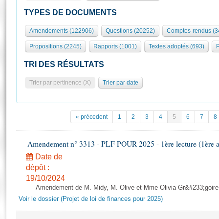
S'id
Présidence
Séance publique
Rôle et pouvoirs de l'Assemblée
Visiter l'Assemblée
TYPES DE DOCUMENTS
Fiches « Connaissance de l’Assemblée »
577 députés
Commissions et autres organes
Visite virtuelle du palais Bourbon
Amendements (122906)
Questions (20252)
Comptes-rendus (3
Organisation de l'Assemblée
Groupes politiques
Europe et International
Assister à une séance
Mot
Propositions (2245)
Rapports (1001)
Textes adoptés (693)
P
Présidence
Conférence des Présidents
Bureau
Collège des Ques
Élections législatives
Contrôle et évaluation
Accès des chercheurs à l’Assemblée
TRI DES RÉSULTATS
Congrès
Les évènements
S'inscrire
Trier par pertinence (X)
Trier par date
Pétitions
Statistiques et chiffres clés
Transparence et déontologie
Vous n'ave
Patrimoine
E
Documents de référence
« précedent
1
2
3
4
5
6
7
8
La Bibliothèque
( Constitution | Règlement de l'Assemblée ... )
Documents parlementaires
Les archives
Amendement n° 3313 - PLF POUR 2025 - 1ère lecture (1ère as
Projets de loi
Contacts et plan d'accès
Date de
Propositions de loi
Histoire
Photos libres de droit
dépôt :
Amendements
Juniors
19/10/2024
Textes adoptés
Amendement de M. Midy, M. Olive et Mme Olivia Gr&#233;goire - 
Anciennes législatures
Voir le dossier (Projet de loi de finances pour 2025)
Liens vers les sites publics
Rapports d'information