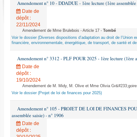
Rapports d'enquête
Amendement n° 10 - DDADUE - 1ère lecture (1ère assemblée s
Rapports législatifs
Date de
Rapports sur l'application des lois
dépôt :
22/11/2024
Baromètre de l’application des lois
Amendement de Mme Brulebois - Article 17 -
Tombé
Voir le dossier (Diverses dispositions d’adaptation au droit de l’Unio
Dossiers législatifs
financière, environnementale, énergétique, de transport, de santé et de
Budget et sécurité sociale
Questions écrites et orales
Amendement n° 3312 - PLF POUR 2025 - 1ère lecture (1ère as
Comptes rendus des débats
Date de
dépôt :
19/10/2024
Amendement de M. Midy, M. Olive et Mme Olivia Gr&#233;goire - 
Voir le dossier (Projet de loi de finances pour 2025)
Amendement n° 105 - PROJET DE LOI DE FINANCES POUR 20
assemblée saisie) - n° 1906
Date de
dépôt :
30/10/2025