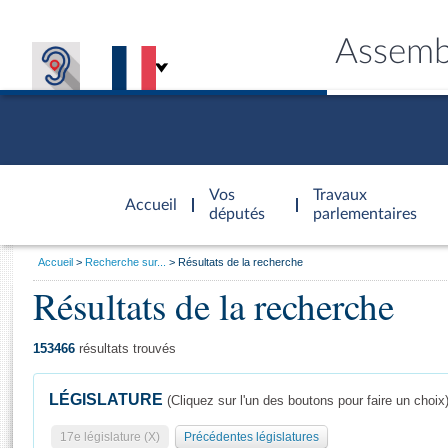
Assemb
Accèder à
la page
Vos
Travaux
Accueil
d'accueil
députés
parlementaires
Vous
Accueil
Recherche sur...
Résultats de la recherche
êtes
Résultats de la recherche
Général
ici
CONNEX
TRAVA
CONNA
DÉC
:
153466
résultats trouvés
LÉGISLATURE
(Cliquez sur l'un des boutons pour faire un choix
17e législature (X)
Précédentes législatures