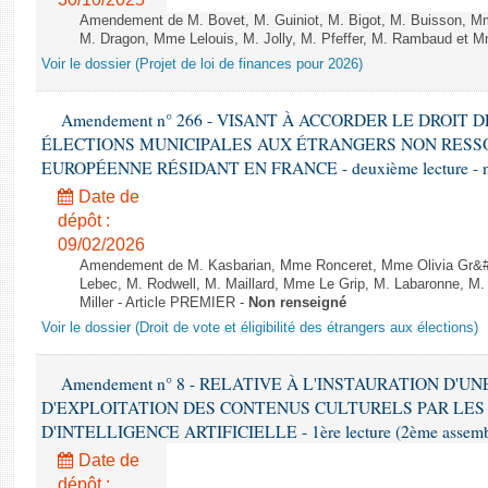
Amendement de M. Bovet, M. Guiniot, M. Bigot, M. Buisson, Mm
M. Dragon, Mme Lelouis, M. Jolly, M. Pfeffer, M. Rambaud et Mm
Voir le dossier (Projet de loi de finances pour 2026)
Amendement n° 266 - VISANT À ACCORDER LE DROIT D
ÉLECTIONS MUNICIPALES AUX ÉTRANGERS NON RESSO
EUROPÉENNE RÉSIDANT EN FRANCE - deuxième lecture - n
Date de
dépôt :
09/02/2026
Amendement de M. Kasbarian, Mme Ronceret, Mme Olivia Gr&#2
Lebec, M. Rodwell, M. Maillard, Mme Le Grip, M. Labaronne, 
Miller - Article PREMIER -
Non renseigné
Voir le dossier (Droit de vote et éligibilité des étrangers aux élections)
Amendement n° 8 - RELATIVE À L'INSTAURATION D'
D'EXPLOITATION DES CONTENUS CULTURELS PAR LES
D'INTELLIGENCE ARTIFICIELLE - 1ère lecture (2ème assemblé
Date de
dépôt :