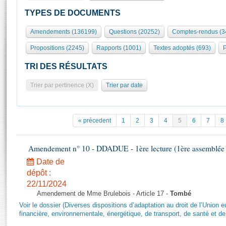
S'id
Présidence
Séance publique
Rôle et pouvoirs de l'Assemblée
Visiter l'Assemblée
TYPES DE DOCUMENTS
Fiches « Connaissance de l’Assemblée »
577 députés
Commissions et autres organes
Visite virtuelle du palais Bourbon
Amendements (136199)
Questions (20252)
Comptes-rendus (3
Organisation de l'Assemblée
Groupes politiques
Europe et International
Assister à une séance
Mot
Propositions (2245)
Rapports (1001)
Textes adoptés (693)
P
Présidence
Conférence des Présidents
Bureau
Collège des Ques
Élections législatives
Contrôle et évaluation
Accès des chercheurs à l’Assemblée
TRI DES RÉSULTATS
Congrès
Les évènements
S'inscrire
Trier par pertinence (X)
Trier par date
Pétitions
Statistiques et chiffres clés
Transparence et déontologie
Vous n'ave
Patrimoine
E
Documents de référence
« précedent
1
2
3
4
5
6
7
8
La Bibliothèque
( Constitution | Règlement de l'Assemblée ... )
Documents parlementaires
Les archives
Amendement n° 10 - DDADUE - 1ère lecture (1ère assemblée s
Projets de loi
Contacts et plan d'accès
Date de
Propositions de loi
Histoire
Photos libres de droit
dépôt :
Amendements
Juniors
22/11/2024
Textes adoptés
Amendement de Mme Brulebois - Article 17 -
Tombé
Anciennes législatures
Voir le dossier (Diverses dispositions d’adaptation au droit de l’Unio
Liens vers les sites publics
financière, environnementale, énergétique, de transport, de santé et de
Rapports d'information