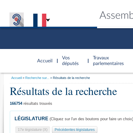
Assemb
Accèder à
la page
Vos
Travaux
Accueil
d'accueil
députés
parlementaires
Vous
Accueil
Recherche sur...
Résultats de la recherche
êtes
Résultats de la recherche
Général
ici
CONNEX
TRAVA
CONNA
DÉC
:
166754
résultats trouvés
LÉGISLATURE
(Cliquez sur l'un des boutons pour faire un choix
17e législature (X)
Précédentes législatures