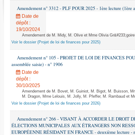
Rapports d'enquête
Amendement n° 3312 - PLF POUR 2025 - 1ère lecture (1ère as
Rapports législatifs
Date de
Rapports sur l'application des lois
dépôt :
Baromètre de l’application des lois
19/10/2024
Amendement de M. Midy, M. Olive et Mme Olivia Gr&#233;goire - 
Dossiers législatifs
Voir le dossier (Projet de loi de finances pour 2025)
Budget et sécurité sociale
Questions écrites et orales
Amendement n° 105 - PROJET DE LOI DE FINANCES POUR 20
assemblée saisie) - n° 1906
Comptes rendus des débats
Date de
dépôt :
30/10/2025
Amendement de M. Bovet, M. Guiniot, M. Bigot, M. Buisson, Mm
M. Dragon, Mme Lelouis, M. Jolly, M. Pfeffer, M. Rambaud et Mm
Voir le dossier (Projet de loi de finances pour 2026)
Amendement n° 266 - VISANT À ACCORDER LE DROIT D
ÉLECTIONS MUNICIPALES AUX ÉTRANGERS NON RESSO
EUROPÉENNE RÉSIDANT EN FRANCE - deuxième lecture - n