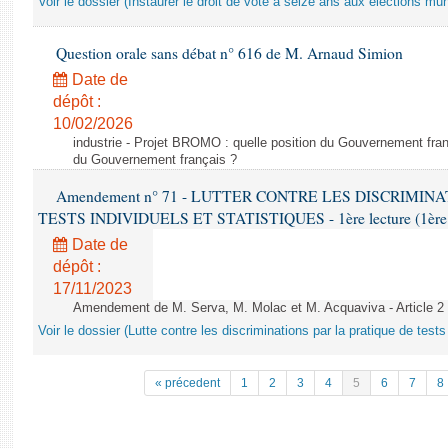
Voir le dossier (Instaurer le droit de vote à seize ans aux élections mun
Question orale sans débat n° 616 de M. Arnaud Simion
Date de
dépôt :
10/02/2026
industrie - Projet BROMO : quelle position du Gouvernement fran
du Gouvernement français ?
Amendement n° 71 - LUTTER CONTRE LES DISCRIMIN
TESTS INDIVIDUELS ET STATISTIQUES - 1ère lecture (1ère as
Date de
dépôt :
17/11/2023
Amendement de M. Serva, M. Molac et M. Acquaviva - Article 2
Voir le dossier (Lutte contre les discriminations par la pratique de tests 
« précedent
1
2
3
4
5
6
7
8