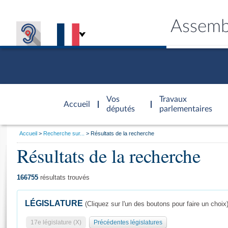
Assemb
Accèder à
la page
Vos
Travaux
Accueil
d'accueil
députés
parlementaires
Vous
Accueil
Recherche sur...
Résultats de la recherche
êtes
Résultats de la recherche
Général
ici
CONNEX
TRAVA
CONNA
DÉC
:
166755
résultats trouvés
LÉGISLATURE
(Cliquez sur l'un des boutons pour faire un choix
17e législature (X)
Précédentes législatures