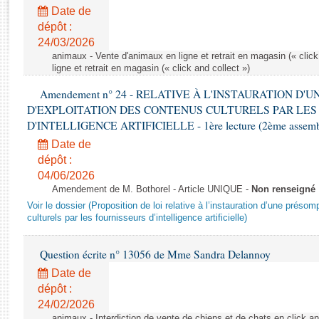
Rapports d'enquête
Date de
Rapports législatifs
dépôt :
Rapports sur l'application des lois
24/03/2026
Baromètre de l’application des lois
animaux - Vente d'animaux en ligne et retrait en magasin (« click
ligne et retrait en magasin (« click and collect »)
Amendement n° 24 - RELATIVE À L'INSTAURATION D'
Dossiers législatifs
D'EXPLOITATION DES CONTENUS CULTURELS PAR LES
Budget et sécurité sociale
D'INTELLIGENCE ARTIFICIELLE - 1ère lecture (2ème assemblé
Questions écrites et orales
Date de
Comptes rendus des débats
dépôt :
04/06/2026
Amendement de M. Bothorel - Article UNIQUE -
Non renseigné
Voir le dossier (Proposition de loi relative à l’instauration d’une présom
culturels par les fournisseurs d’intelligence artificielle)
Question écrite n° 13056 de Mme Sandra Delannoy
Date de
dépôt :
24/02/2026
animaux - Interdiction de vente de chiens et de chats en click and