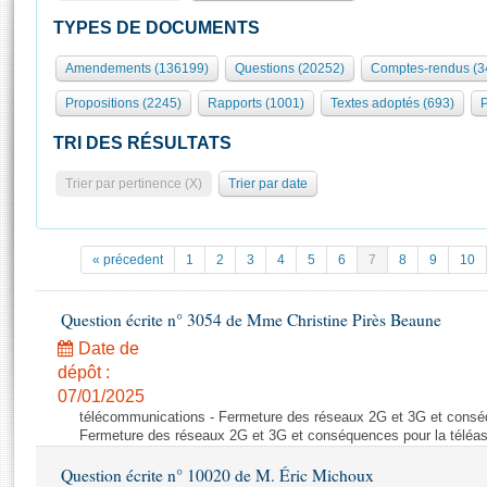
S'id
Présidence
Séance publique
Rôle et pouvoirs de l'Assemblée
Visiter l'Assemblée
TYPES DE DOCUMENTS
Fiches « Connaissance de l’Assemblée »
577 députés
Commissions et autres organes
Visite virtuelle du palais Bourbon
Amendements (136199)
Questions (20252)
Comptes-rendus (3
Organisation de l'Assemblée
Groupes politiques
Europe et International
Assister à une séance
Mot
Propositions (2245)
Rapports (1001)
Textes adoptés (693)
P
Présidence
Conférence des Présidents
Bureau
Collège des Ques
Élections législatives
Contrôle et évaluation
Accès des chercheurs à l’Assemblée
TRI DES RÉSULTATS
Congrès
Les évènements
S'inscrire
Trier par pertinence (X)
Trier par date
Pétitions
Statistiques et chiffres clés
Transparence et déontologie
Vous n'ave
Patrimoine
E
Documents de référence
« précedent
1
2
3
4
5
6
7
8
9
10
La Bibliothèque
( Constitution | Règlement de l'Assemblée ... )
Documents parlementaires
Les archives
Question écrite n° 3054 de Mme Christine Pirès Beaune
Projets de loi
Contacts et plan d'accès
Date de
Propositions de loi
Histoire
Photos libres de droit
dépôt :
Amendements
Juniors
07/01/2025
Textes adoptés
télécommunications - Fermeture des réseaux 2G et 3G et conséq
Anciennes législatures
Fermeture des réseaux 2G et 3G et conséquences pour la téléa
Liens vers les sites publics
Rapports d'information
Question écrite n° 10020 de M. Éric Michoux