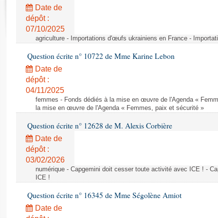
Rapports d'enquête
Date de
Rapports législatifs
dépôt :
Rapports sur l'application des lois
07/10/2025
Baromètre de l’application des lois
agriculture - Importations d'œufs ukrainiens en France - Importa
Question écrite n° 10722 de Mme Karine Lebon
Dossiers législatifs
Date de
Budget et sécurité sociale
dépôt :
04/11/2025
Questions écrites et orales
femmes - Fonds dédiés à la mise en œuvre de l'Agenda « Femmes
Comptes rendus des débats
la mise en œuvre de l'Agenda « Femmes, paix et sécurité »
Question écrite n° 12628 de M. Alexis Corbière
Date de
dépôt :
03/02/2026
numérique - Capgemini doit cesser toute activité avec ICE ! - Ca
ICE !
Question écrite n° 16345 de Mme Ségolène Amiot
Date de