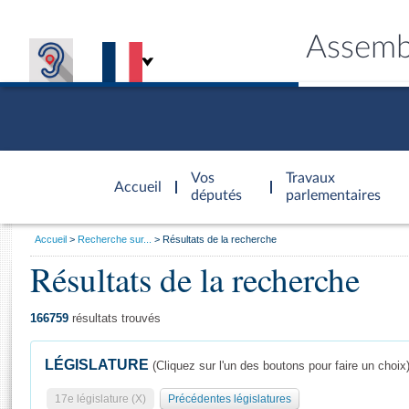
Assemb
Accèder à
la page
Vos
Travaux
Accueil
d'accueil
députés
parlementaires
Vous
Accueil
Recherche sur...
Résultats de la recherche
êtes
Résultats de la recherche
Général
ici
CONNEX
TRAVA
CONNA
DÉC
:
166759
résultats trouvés
LÉGISLATURE
(Cliquez sur l'un des boutons pour faire un choix
17e législature (X)
Précédentes législatures