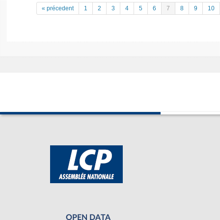
« précedent
1
2
3
4
5
6
7
8
9
10
OPEN DATA