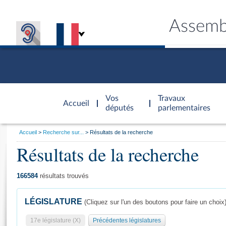
Assemb
Accèder à
la page
Vos
Travaux
Accueil
d'accueil
députés
parlementaires
Vous
Accueil
Recherche sur...
Résultats de la recherche
êtes
Résultats de la recherche
Général
ici
CONNEX
TRAVA
CONNA
DÉC
:
166584
résultats trouvés
LÉGISLATURE
(Cliquez sur l'un des boutons pour faire un choix
17e législature (X)
Précédentes législatures