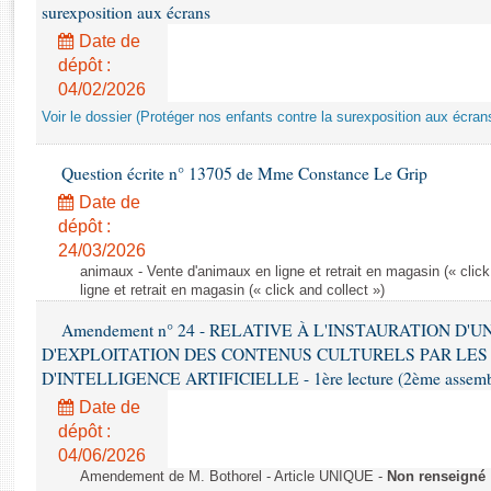
Rapports d'enquête
surexposition aux écrans
Rapports législatifs
Date de
Rapports sur l'application des lois
dépôt :
Baromètre de l’application des lois
04/02/2026
Voir le dossier (Protéger nos enfants contre la surexposition aux écran
Dossiers législatifs
Question écrite n° 13705 de Mme Constance Le Grip
Budget et sécurité sociale
Date de
Questions écrites et orales
dépôt :
Comptes rendus des débats
24/03/2026
animaux - Vente d'animaux en ligne et retrait en magasin (« click
ligne et retrait en magasin (« click and collect »)
Amendement n° 24 - RELATIVE À L'INSTAURATION D'
D'EXPLOITATION DES CONTENUS CULTURELS PAR LES
D'INTELLIGENCE ARTIFICIELLE - 1ère lecture (2ème assemblé
Date de
dépôt :
04/06/2026
Amendement de M. Bothorel - Article UNIQUE -
Non renseigné