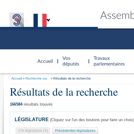
Assemb
Accèder à
la page
Vos
Travaux
Accueil
d'accueil
députés
parlementaires
Vous
Accueil
Recherche sur...
Résultats de la recherche
êtes
Résultats de la recherche
Général
ici
CONNEX
TRAVA
CONNA
DÉC
:
166584
résultats trouvés
LÉGISLATURE
(Cliquez sur l'un des boutons pour faire un choix
17e législature (X)
Précédentes législatures