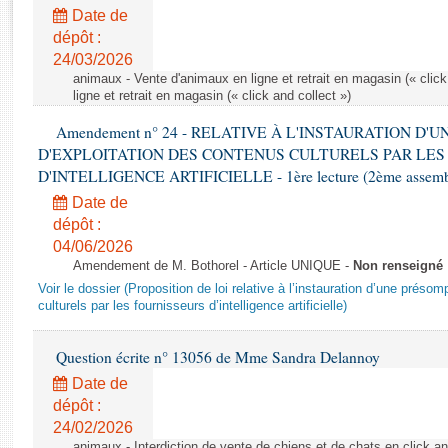
Rapports d'enquête
Date de
Rapports législatifs
dépôt :
Rapports sur l'application des lois
24/03/2026
Baromètre de l’application des lois
animaux - Vente d'animaux en ligne et retrait en magasin (« click
ligne et retrait en magasin (« click and collect »)
Amendement n° 24 - RELATIVE À L'INSTAURATION D'
Dossiers législatifs
D'EXPLOITATION DES CONTENUS CULTURELS PAR LES
Budget et sécurité sociale
D'INTELLIGENCE ARTIFICIELLE - 1ère lecture (2ème assemblé
Questions écrites et orales
Date de
Comptes rendus des débats
dépôt :
04/06/2026
Amendement de M. Bothorel - Article UNIQUE -
Non renseigné
Voir le dossier (Proposition de loi relative à l’instauration d’une présom
culturels par les fournisseurs d’intelligence artificielle)
Question écrite n° 13056 de Mme Sandra Delannoy
Date de
dépôt :
24/02/2026
animaux - Interdiction de vente de chiens et de chats en click and