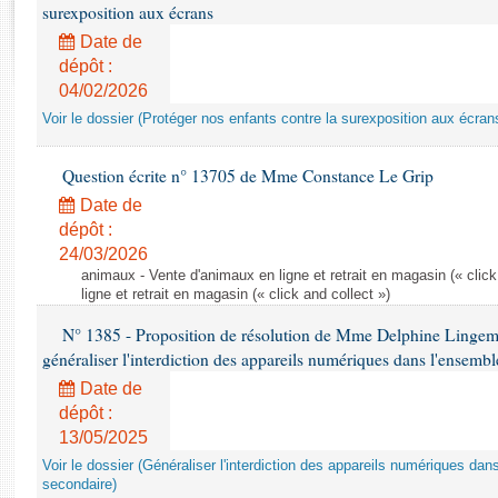
Rapports d'enquête
surexposition aux écrans
Rapports législatifs
Date de
Rapports sur l'application des lois
dépôt :
Baromètre de l’application des lois
04/02/2026
Voir le dossier (Protéger nos enfants contre la surexposition aux écran
Dossiers législatifs
Question écrite n° 13705 de Mme Constance Le Grip
Budget et sécurité sociale
Date de
Questions écrites et orales
dépôt :
Comptes rendus des débats
24/03/2026
animaux - Vente d'animaux en ligne et retrait en magasin (« click
ligne et retrait en magasin (« click and collect »)
N° 1385 - Proposition de résolution de Mme Delphine Lingem
généraliser l'interdiction des appareils numériques dans l'ensemb
Date de
dépôt :
13/05/2025
Voir le dossier (Généraliser l'interdiction des appareils numériques da
secondaire)