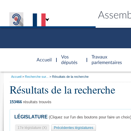
Assemb
Accèder à
la page
Vos
Travaux
Accueil
d'accueil
députés
parlementaires
Vous
Accueil
Recherche sur...
Résultats de la recherche
êtes
Résultats de la recherche
Général
ici
CONNEX
TRAVA
CONNA
DÉC
:
153466
résultats trouvés
LÉGISLATURE
(Cliquez sur l'un des boutons pour faire un choix
17e législature (X)
Précédentes législatures