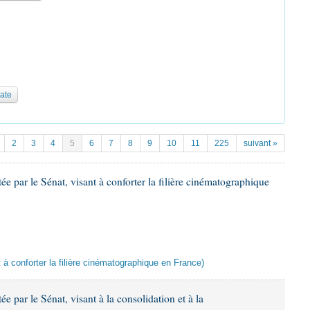
date
2
3
4
5
6
7
8
9
10
11
225
suivant »
ée par le Sénat, visant à conforter la filière cinématographique
nt à conforter la filière cinématographique en France)
e par le Sénat, visant à la consolidation et à la