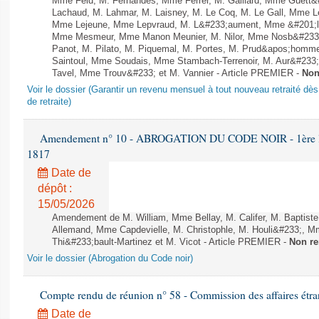
Mme Feld, M. Fernandes, Mme Ferrer, M. Gaillard, Mme Guett&#
Lachaud, M. Lahmar, M. Laisney, M. Le Coq, M. Le Gall, Mme L
Mme Lejeune, Mme Lepvraud, M. L&#233;aument, Mme &#201;li
Mme Mesmeur, Mme Manon Meunier, M. Nilor, Mme Nosb&#23
Panot, M. Pilato, M. Piquemal, M. Portes, M. Prud&apos;homme
Saintoul, Mme Soudais, Mme Stambach-Terrenoir, M. Aur&#233;
Tavel, Mme Trouv&#233; et M. Vannier - Article PREMIER -
Non
Voir le dossier (Garantir un revenu mensuel à tout nouveau retraité dès
de retraite)
Amendement n° 10 - ABROGATION DU CODE NOIR - 1ère lectu
1817
Date de
dépôt :
15/05/2026
Amendement de M. William, Mme Bellay, M. Califer, M. Baptiste
Allemand, Mme Capdevielle, M. Christophle, M. Houli&#233;, 
Thi&#233;bault-Martinez et M. Vicot - Article PREMIER -
Non re
Voir le dossier (Abrogation du Code noir)
Compte rendu de réunion n° 58 - Commission des affaires étra
Date de