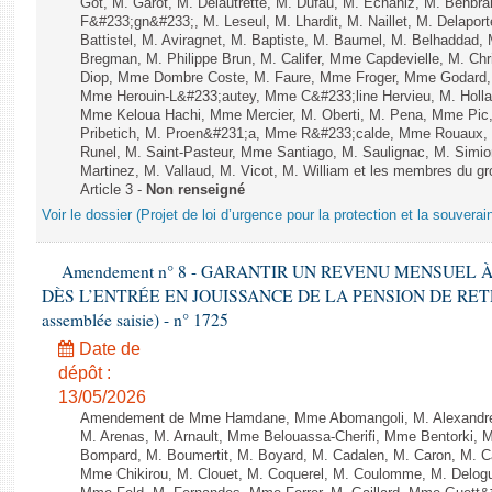
Got, M. Garot, M. Delautrette, M. Dufau, M. Echaniz, M. Benbr
F&#233;gn&#233;, M. Leseul, M. Lhardit, M. Naillet, M. Delap
Battistel, M. Aviragnet, M. Baptiste, M. Baumel, M. Belhaddad
Bregman, M. Philippe Brun, M. Califer, Mme Capdevielle, M. Ch
Diop, Mme Dombre Coste, M. Faure, Mme Froger, Mme Godard, 
Mme Herouin-L&#233;autey, Mme C&#233;line Hervieu, M. Holla
Mme Keloua Hachi, Mme Mercier, M. Oberti, M. Pena, Mme Pic
Pribetich, M. Proen&#231;a, Mme R&#233;calde, Mme Rouaux,
Runel, M. Saint-Pasteur, Mme Santiago, M. Saulignac, M. Simio
Martinez, M. Vallaud, M. Vicot, M. William et les membres du gr
Article 3 -
Non renseigné
Voir le dossier (Projet de loi d’urgence pour la protection et la souverai
Amendement n° 8 - GARANTIR UN REVENU MENSUEL
DÈS L’ENTRÉE EN JOUISSANCE DE LA PENSION DE RETRAIT
assemblée saisie) - n° 1725
Date de
dépôt :
13/05/2026
Amendement de Mme Hamdane, Mme Abomangoli, M. Alexandre
M. Arenas, M. Arnault, Mme Belouassa-Cherifi, Mme Bentorki, M.
Bompard, M. Boumertit, M. Boyard, M. Cadalen, M. Caron, M. C
Mme Chikirou, M. Clouet, M. Coquerel, M. Coulomme, M. Delog