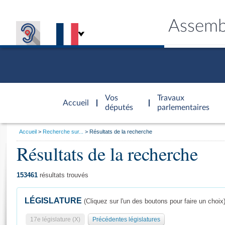
Assemb
Accèder à
la page
Vos
Travaux
Accueil
d'accueil
députés
parlementaires
Vous
Accueil
Recherche sur...
Résultats de la recherche
êtes
Résultats de la recherche
Général
ici
CONNEX
TRAVA
CONNA
DÉC
:
153461
résultats trouvés
LÉGISLATURE
(Cliquez sur l'un des boutons pour faire un choix
17e législature (X)
Précédentes législatures