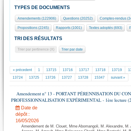
S'id
Présidence
Séance publique
Rôle et pouvoirs de l'Assemblée
Visiter l'Assemblée
TYPES DE DOCUMENTS
Fiches « Connaissance de l’Assemblée »
577 députés
Commissions et autres organes
Visite virtuelle du palais Bourbon
Amendements (122906)
Questions (20252)
Comptes-rendus (3
Organisation de l'Assemblée
Groupes politiques
Europe et International
Assister à une séance
Mot
Propositions (2245)
Rapports (1001)
Textes adoptés (693)
P
Présidence
Conférence des Présidents
Bureau
Collège des Ques
Élections législatives
Contrôle et évaluation
Accès des chercheurs à l’Assemblée
TRI DES RÉSULTATS
Congrès
Les évènements
S'inscrire
Trier par pertinence (X)
Trier par date
Pétitions
Statistiques et chiffres clés
Transparence et déontologie
Vous n'ave
Patrimoine
E
Documents de référence
« précedent
1
13715
13716
13717
13718
13719
1
La Bibliothèque
( Constitution | Règlement de l'Assemblée ... )
Documents parlementaires
13724
13725
13726
13727
13728
15347
suivant »
Les archives
Projets de loi
Contacts et plan d'accès
Amendement n° 13 - PORTANT PÉRENNISATION DU CO
Propositions de loi
Histoire
PROFESSIONNALISATION EXPÉRIMENTAL - 1ère lecture (2ème
Photos libres de droit
Amendements
Juniors
Date de
Textes adoptés
Anciennes législatures
dépôt :
16/05/2026
Liens vers les sites publics
Rapports d'information
Amendement de M. Clouet, Mme Abomangoli, M. Alexandre, M.