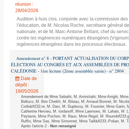
réunion :
28/04/2026
Audition à huis clos, conjointe avec la commission des a
l'éducation, de M. Nicolas Roche, secrétaire général de 
nationale, et de M. Marc-Antoine Brillant, chef du servic
contre les ingérences numériques étrangères (Viginum), 
ingérences étrangères dans les processus électoraux.
Amendement n° 8 - PORTANT ACTUALISATION DU CO
ÉLECTIONS AU CONGRÈS ET AUX ASSEMBLÉES DE PRO
CALÉDONIE - 1ère lecture (2ème assemblée saisie) - n° 2804
Date de
dépôt :
19/05/2026
Amendement de Mme Sebaihi, M. Amirshahi, Mme Arrighi, Mme
Belluco, M. Ben Cheikh, M. Biteau, M. Arnaud Bonnet, M. Nicol
Corbi&#232;re, M. Davi, M. Duplessy, M. Fournier, Mme Garin,
Catherine Hervieu, M. Iordanoff, Mme Laernoes, M. Lahais, M.
Peytavie, Mme Pochon, M. Raux, Mme Regol, M. Roum&#233;g
Ruffin, Mme Sas, Mme Simonnet, Mme Taill&#233;-Polian, M. Ta
Après l'article 2 -
Non renseigné