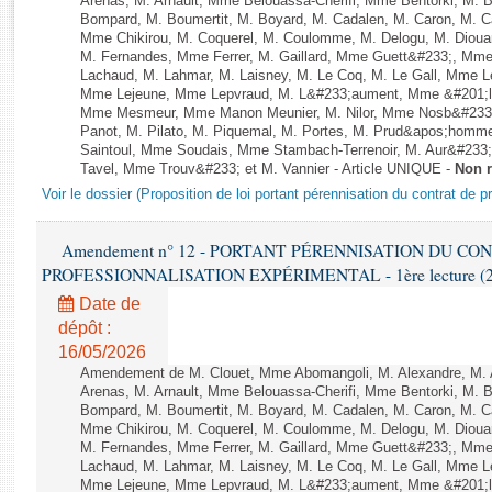
Arenas, M. Arnault, Mme Belouassa-Cherifi, Mme Bentorki, M. Be
Rapports d'enquête
Bompard, M. Boumertit, M. Boyard, M. Cadalen, M. Caron, M. C
Rapports législatifs
Mme Chikirou, M. Coquerel, M. Coulomme, M. Delogu, M. Diou
M. Fernandes, Mme Ferrer, M. Gaillard, Mme Guett&#233;, Mm
Rapports sur l'application des lois
Lachaud, M. Lahmar, M. Laisney, M. Le Coq, M. Le Gall, Mme L
Baromètre de l’application des lois
Mme Lejeune, Mme Lepvraud, M. L&#233;aument, Mme &#201;li
Mme Mesmeur, Mme Manon Meunier, M. Nilor, Mme Nosb&#23
Panot, M. Pilato, M. Piquemal, M. Portes, M. Prud&apos;homme
Dossiers législatifs
Saintoul, Mme Soudais, Mme Stambach-Terrenoir, M. Aur&#233;
Tavel, Mme Trouv&#233; et M. Vannier - Article UNIQUE -
Non 
Budget et sécurité sociale
Voir le dossier (Proposition de loi portant pérennisation du contrat de 
Questions écrites et orales
Comptes rendus des débats
Amendement n° 12 - PORTANT PÉRENNISATION DU CO
PROFESSIONNALISATION EXPÉRIMENTAL - 1ère lecture (2ème
Date de
dépôt :
16/05/2026
Amendement de M. Clouet, Mme Abomangoli, M. Alexandre, M.
Arenas, M. Arnault, Mme Belouassa-Cherifi, Mme Bentorki, M. Be
Bompard, M. Boumertit, M. Boyard, M. Cadalen, M. Caron, M. C
Mme Chikirou, M. Coquerel, M. Coulomme, M. Delogu, M. Diou
M. Fernandes, Mme Ferrer, M. Gaillard, Mme Guett&#233;, Mm
Lachaud, M. Lahmar, M. Laisney, M. Le Coq, M. Le Gall, Mme L
Mme Lejeune, Mme Lepvraud, M. L&#233;aument, Mme &#201;li