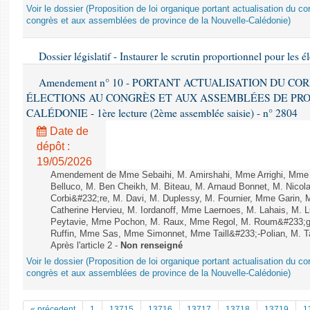
Voir le dossier (Proposition de loi organique portant actualisation du co
congrès et aux assemblées de province de la Nouvelle-Calédonie)
Dossier législatif - Instaurer le scrutin proportionnel pour les él
Amendement n° 10 - PORTANT ACTUALISATION DU C
ÉLECTIONS AU CONGRÈS ET AUX ASSEMBLÉES DE PRO
CALÉDONIE - 1ère lecture (2ème assemblée saisie) - n° 2804
Date de
dépôt :
19/05/2026
Amendement de Mme Sebaihi, M. Amirshahi, Mme Arrighi, Mme
Belluco, M. Ben Cheikh, M. Biteau, M. Arnaud Bonnet, M. Nicol
Corbi&#232;re, M. Davi, M. Duplessy, M. Fournier, Mme Garin,
Catherine Hervieu, M. Iordanoff, Mme Laernoes, M. Lahais, M.
Peytavie, Mme Pochon, M. Raux, Mme Regol, M. Roum&#233;g
Ruffin, Mme Sas, Mme Simonnet, Mme Taill&#233;-Polian, M. Ta
Après l'article 2 -
Non renseigné
Voir le dossier (Proposition de loi organique portant actualisation du co
congrès et aux assemblées de province de la Nouvelle-Calédonie)
« précedent
1
13715
13716
13717
13718
13719
1