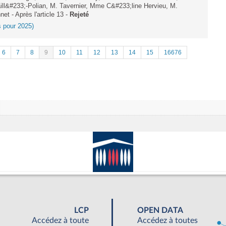
l&#233;-Polian, M. Tavernier, Mme C&#233;line Hervieu, M.
t - Après l'article 13 -
Rejeté
es pour 2025)
6
7
8
9
10
11
12
13
14
15
16676
LCP
OPEN DATA
Accédez à toute
Accédez à toutes