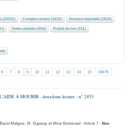
s (20252)
Comptes-rendus (3429)
Dossiers législatifs (2834)
01)
Textes adoptés (693)
Projets de lois (101)
date
6
7
8
9
10
11
12
13
14
15
16676
'AIDE À MOURIR - deuxième lecture - n° 2453
zin-Malgras, M. Duparay et Mme Bonnivard - Article 7 -
Non