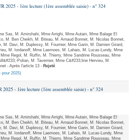
025 - 1ère lecture (1ère assemblée saisie) - n° 324
e Sas, M. Amirshahi, Mme Arrighi, Mme Autain, Mme Balage El
o, M. Ben Cheikh, M. Biteau, M. Arnaud Bonnet, M. Nicolas Bonnet,
, M. Davi, M. Duplessy, M. Fournier, Mme Garin, M. Damien Girard,
ieu, M. Iordanoff, Mme Laernoes, M. Lahais, M. Lucas-Lundy, Mme
Mme Regol, M. Ruffin, M. Thierry, Mme Sandrine Rousseau, Mme
l&#233;-Polian, M. Tavernier, Mme C&#233;line Hervieu, M.
t - Après l'article 13 -
Rejeté
es pour 2025)
25 - 1ère lecture (1ère assemblée saisie) - n° 324
e Sas, M. Amirshahi, Mme Arrighi, Mme Autain, Mme Balage El
o, M. Ben Cheikh, M. Biteau, M. Arnaud Bonnet, M. Nicolas Bonnet,
, M. Davi, M. Duplessy, M. Fournier, Mme Garin, M. Damien Girard,
ieu, M. Iordanoff, Mme Laernoes, M. Lahais, M. Lucas-Lundy, Mme
Mme Regol, M. Ruffin, M. Thierry, Mme Sandrine Rousseau, Mme