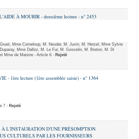
'AIDE À MOURIR - deuxième lecture - n° 2453
uet, Mme Corneloup, M. Neuder, M. Juvin, M. Hetzel, Mme Sylvie
uparay, Mme Dalloz, M. Le Fur, M. Gosselin, M. Breton, M. Di
t Mme de Maistre - Article 6 -
Rejeté
- 1ère lecture (1ère assemblée saisie) - n° 1364
e 7 -
Rejeté
VE À L'INSTAURATION D'UNE PRÉSOMPTION
US CULTURELS PAR LES FOURNISSEURS