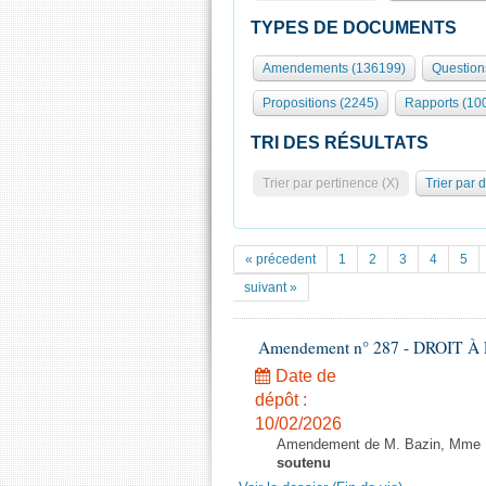
TYPES DE DOCUMENTS
Amendements (136199)
Question
Propositions (2245)
Rapports (10
TRI DES RÉSULTATS
Trier par pertinence (X)
Trier par 
« précedent
1
2
3
4
5
suivant »
Amendement n° 287 - DROIT À L
Date de
dépôt :
10/02/2026
Amendement de M. Bazin, Mme Ba
soutenu