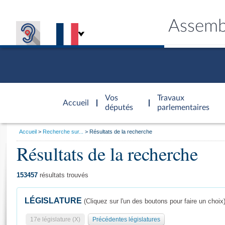
Assemb
Accèder à
la page
Vos
Travaux
Accueil
d'accueil
députés
parlementaires
Vous
Accueil
Recherche sur...
Résultats de la recherche
êtes
Résultats de la recherche
Général
ici
CONNEX
TRAVA
CONNA
DÉC
:
153457
résultats trouvés
LÉGISLATURE
(Cliquez sur l'un des boutons pour faire un choix
17e législature (X)
Précédentes législatures