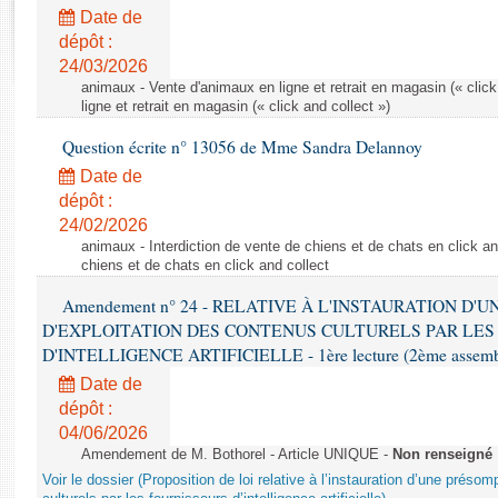
Rapports d'enquête
Date de
Rapports législatifs
dépôt :
Rapports sur l'application des lois
24/03/2026
Baromètre de l’application des lois
animaux - Vente d'animaux en ligne et retrait en magasin (« click
ligne et retrait en magasin (« click and collect »)
Question écrite n° 13056 de Mme Sandra Delannoy
Dossiers législatifs
Date de
Budget et sécurité sociale
dépôt :
Questions écrites et orales
24/02/2026
Comptes rendus des débats
animaux - Interdiction de vente de chiens et de chats en click and
chiens et de chats en click and collect
Amendement n° 24 - RELATIVE À L'INSTAURATION D'
D'EXPLOITATION DES CONTENUS CULTURELS PAR LES
D'INTELLIGENCE ARTIFICIELLE - 1ère lecture (2ème assemblé
Date de
dépôt :
04/06/2026
Amendement de M. Bothorel - Article UNIQUE -
Non renseigné
Voir le dossier (Proposition de loi relative à l’instauration d’une présom