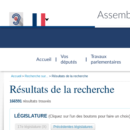
Assemb
Accèder à
la page
Vos
Travaux
Accueil
d'accueil
députés
parlementaires
Vous
Accueil
Recherche sur...
Résultats de la recherche
êtes
Résultats de la recherche
Général
ici
CONNEX
TRAVA
CONNA
DÉC
:
166591
résultats trouvés
LÉGISLATURE
(Cliquez sur l'un des boutons pour faire un choix
17e législature (X)
Précédentes législatures