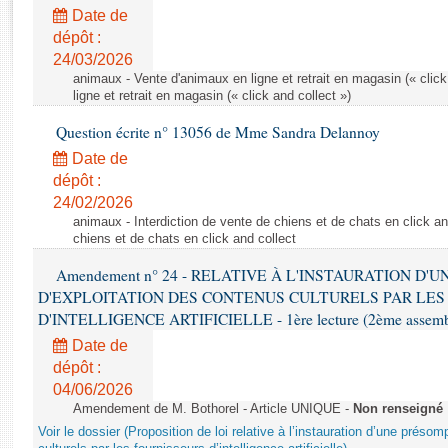
Rapports d'enquête
Date de
Rapports législatifs
dépôt :
Rapports sur l'application des lois
24/03/2026
Baromètre de l’application des lois
animaux - Vente d'animaux en ligne et retrait en magasin (« click
ligne et retrait en magasin (« click and collect »)
Question écrite n° 13056 de Mme Sandra Delannoy
Dossiers législatifs
Date de
Budget et sécurité sociale
dépôt :
Questions écrites et orales
24/02/2026
Comptes rendus des débats
animaux - Interdiction de vente de chiens et de chats en click and
chiens et de chats en click and collect
Amendement n° 24 - RELATIVE À L'INSTAURATION D'
D'EXPLOITATION DES CONTENUS CULTURELS PAR LES
D'INTELLIGENCE ARTIFICIELLE - 1ère lecture (2ème assemblé
Date de
dépôt :
04/06/2026
Amendement de M. Bothorel - Article UNIQUE -
Non renseigné
Voir le dossier (Proposition de loi relative à l’instauration d’une présom