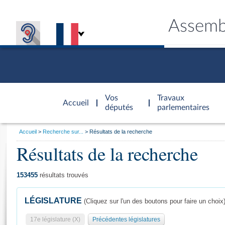
Assemb
Accèder à
la page
Vos
Travaux
Accueil
d'accueil
députés
parlementaires
Vous
Accueil
Recherche sur...
Résultats de la recherche
êtes
Résultats de la recherche
Général
ici
CONNEX
TRAVA
CONNA
DÉC
:
153455
résultats trouvés
LÉGISLATURE
(Cliquez sur l'un des boutons pour faire un choix
17e législature (X)
Précédentes législatures