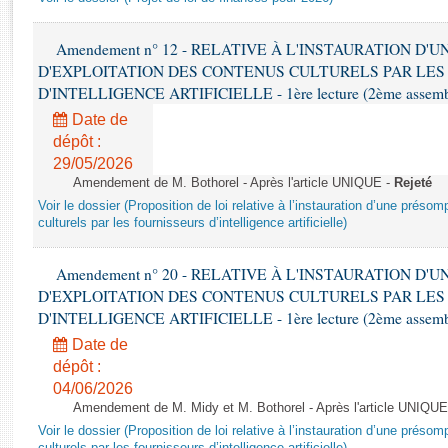
Rapports d'enquête
Rapports législatifs
Amendement n° 12 - RELATIVE À L'INSTAURATION D'
Rapports sur l'application des lois
D'EXPLOITATION DES CONTENUS CULTURELS PAR LES
Baromètre de l’application des lois
D'INTELLIGENCE ARTIFICIELLE - 1ère lecture (2ème assemblé
Date de
Dossiers législatifs
dépôt :
Budget et sécurité sociale
29/05/2026
Amendement de M. Bothorel - Après l'article UNIQUE -
Rejeté
Questions écrites et orales
Voir le dossier (Proposition de loi relative à l’instauration d’une présom
Comptes rendus des débats
culturels par les fournisseurs d’intelligence artificielle)
Amendement n° 20 - RELATIVE À L'INSTAURATION D'
D'EXPLOITATION DES CONTENUS CULTURELS PAR LES
D'INTELLIGENCE ARTIFICIELLE - 1ère lecture (2ème assemblé
Date de
dépôt :
04/06/2026
Amendement de M. Midy et M. Bothorel - Après l'article UNIQUE
Voir le dossier (Proposition de loi relative à l’instauration d’une présom