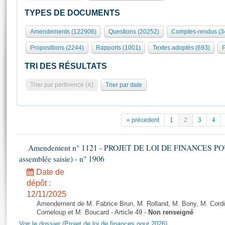
S'id
Présidence
Séance publique
Rôle et pouvoirs de l'Assemblée
Visiter l'Assemblée
TYPES DE DOCUMENTS
Fiches « Connaissance de l’Assemblée »
577 députés
Commissions et autres organes
Visite virtuelle du palais Bourbon
Amendements (122906)
Questions (20252)
Comptes-rendus (3
Organisation de l'Assemblée
Groupes politiques
Europe et International
Assister à une séance
Mot
Propositions (2244)
Rapports (1001)
Textes adoptés (693)
P
Présidence
Conférence des Présidents
Bureau
Collège des Ques
Élections législatives
Contrôle et évaluation
Accès des chercheurs à l’Assemblée
TRI DES RÉSULTATS
Congrès
Les évènements
S'inscrire
Trier par pertinence (X)
Trier par date
Pétitions
Statistiques et chiffres clés
Transparence et déontologie
Vous n'ave
Patrimoine
E
Documents de référence
« précedent
1
2
3
4
La Bibliothèque
( Constitution | Règlement de l'Assemblée ... )
Documents parlementaires
Les archives
Amendement n° 1121 - PROJET DE LOI DE FINANCES POUR 2
Projets de loi
Contacts et plan d'accès
assemblée saisie) - n° 1906
Propositions de loi
Histoire
Photos libres de droit
Date de
Amendements
Juniors
dépôt :
Textes adoptés
12/11/2025
Anciennes législatures
Amendement de M. Fabrice Brun, M. Rolland, M. Bony, M. Cord
Liens vers les sites publics
Corneloup et M. Boucard - Article 49 -
Non renseigné
Rapports d'information
Voir le dossier (Projet de loi de finances pour 2026)