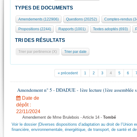
S'id
Présidence
Séance publique
Rôle et pouvoirs de l'Assemblée
Visiter l'Assemblée
TYPES DE DOCUMENTS
Fiches « Connaissance de l’Assemblée »
577 députés
Commissions et autres organes
Visite virtuelle du palais Bourbon
Amendements (122906)
Questions (20252)
Comptes-rendus (3
Organisation de l'Assemblée
Groupes politiques
Europe et International
Assister à une séance
Mot
Propositions (2244)
Rapports (1001)
Textes adoptés (693)
P
Présidence
Conférence des Présidents
Bureau
Collège des Ques
Élections législatives
Contrôle et évaluation
Accès des chercheurs à l’Assemblée
TRI DES RÉSULTATS
Congrès
Les évènements
S'inscrire
Trier par pertinence (X)
Trier par date
Pétitions
Statistiques et chiffres clés
Transparence et déontologie
Vous n'ave
Patrimoine
E
Documents de référence
« précedent
1
2
3
4
5
6
La Bibliothèque
( Constitution | Règlement de l'Assemblée ... )
Documents parlementaires
Les archives
Amendement n° 5 - DDADUE - 1ère lecture (1ère assemblée sai
Projets de loi
Contacts et plan d'accès
Date de
Propositions de loi
Histoire
Photos libres de droit
dépôt :
Amendements
Juniors
22/11/2024
Textes adoptés
Amendement de Mme Brulebois - Article 14 -
Tombé
Anciennes législatures
Voir le dossier (Diverses dispositions d’adaptation au droit de l’Unio
Liens vers les sites publics
financière, environnementale, énergétique, de transport, de santé et de
Rapports d'information