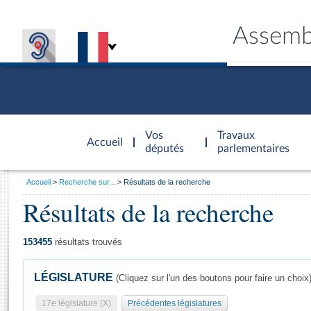
Assemb
Accèder à
la page
Vos
Travaux
Accueil
d'accueil
députés
parlementaires
Vous
Accueil
Recherche sur...
Résultats de la recherche
êtes
Résultats de la recherche
Général
ici
CONNEX
TRAVA
CONNA
DÉC
:
153455
résultats trouvés
LÉGISLATURE
(Cliquez sur l'un des boutons pour faire un choix
17e législature (X)
Précédentes législatures