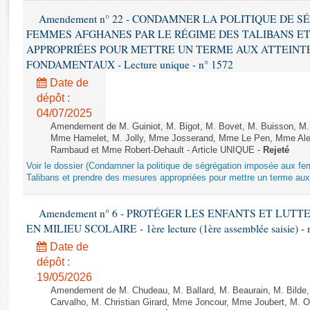
Rapports d'enquête
Amendement n° 22 - CONDAMNER LA POLITIQUE DE 
Rapports législatifs
FEMMES AFGHANES PAR LE RÉGIME DES TALIBANS E
Rapports sur l'application des lois
APPROPRIÉES POUR METTRE UN TERME AUX ATTEINTE
Baromètre de l’application des lois
FONDAMENTAUX - Lecture unique - n° 1572
Date de
Dossiers législatifs
dépôt :
Budget et sécurité sociale
04/07/2025
Amendement de M. Guiniot, M. Bigot, M. Bovet, M. Buisson, M.
Questions écrites et orales
Mme Hamelet, M. Jolly, Mme Josserand, Mme Le Pen, Mme Alex
Comptes rendus des débats
Rambaud et Mme Robert-Dehault - Article UNIQUE -
Rejeté
Voir le dossier (Condamner la politique de ségrégation imposée aux f
Talibans et prendre des mesures appropriées pour mettre un terme aux 
Amendement n° 6 - PROTÉGER LES ENFANTS ET LUT
EN MILIEU SCOLAIRE - 1ère lecture (1ère assemblée saisie) - 
Date de
dépôt :
19/05/2026
Amendement de M. Chudeau, M. Ballard, M. Beaurain, M. Bilde
Carvalho, M. Christian Girard, Mme Joncour, Mme Joubert, M. 