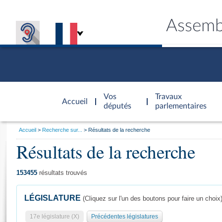
Assemb
Accèder à
la page
Vos
Travaux
Accueil
d'accueil
députés
parlementaires
Vous
Accueil
Recherche sur...
Résultats de la recherche
êtes
Résultats de la recherche
Général
ici
CONNEX
TRAVA
CONNA
DÉC
:
153455
résultats trouvés
LÉGISLATURE
(Cliquez sur l'un des boutons pour faire un choix
17e législature (X)
Précédentes législatures