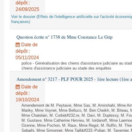
dépôt :
24/09/2025
Voir le dossier (Effets de l'intelligence artificielle sur l'activité économ
françaises)
Question écrite n° 1738 de Mme Constance Le Grip
Date de
dépôt :
05/11/2024
police - Généralisation des chiens d'assistance judiciaire au st
chiens d'assistance judiciaire au stade des enquêtes
Amendement n° 3217 - PLF POUR 2025 - 1ère lecture (1ère as
Date de
dépôt :
19/10/2024
Amendement de M. Peytavie, Mme Sas, M. Amirshahi, Mme Arri
Mariky, Mme Voynet, Mme Belluco, M. Ben Cheikh, M. Biteau, M
Mme Chatelain, M. Corbi&#232;re, M. Davi, M. Duplessy, M. Fou
M. Gustave, Mme Catherine Hervieu, M. Iordanoff, Mme Laerno
Ozenne, Mme Pochon, M. Raux, Mme Regol, M. Ruffin, M. Thi
Sebaihi, Mme Simonnet, Mme Taill&#233;-Polian, M. Tavernier,