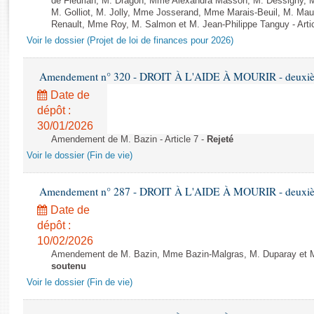
de Fleurian, M. Dragon, Mme Alexandra Masson, M. Dessigny,
Rapports d'enquête
M. Golliot, M. Jolly, Mme Josserand, Mme Marais-Beuil, M. Mau
Rapports législatifs
Renault, Mme Roy, M. Salmon et M. Jean-Philippe Tanguy - Arti
Rapports sur l'application des lois
Voir le dossier (Projet de loi de finances pour 2026)
Baromètre de l’application des lois
Amendement n° 320 - DROIT À L'AIDE À MOURIR - deuxième
Date de
Dossiers législatifs
dépôt :
Budget et sécurité sociale
30/01/2026
Questions écrites et orales
Amendement de M. Bazin - Article 7 -
Rejeté
Comptes rendus des débats
Voir le dossier (Fin de vie)
Amendement n° 287 - DROIT À L'AIDE À MOURIR - deuxième
Date de
dépôt :
10/02/2026
Amendement de M. Bazin, Mme Bazin-Malgras, M. Duparay et Mm
soutenu
Voir le dossier (Fin de vie)