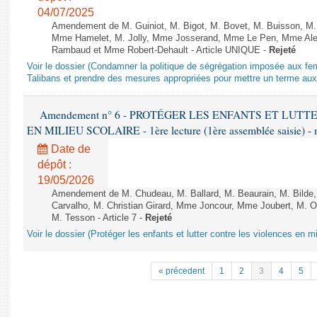
04/07/2025
Amendement de M. Guiniot, M. Bigot, M. Bovet, M. Buisson, M.
Mme Hamelet, M. Jolly, Mme Josserand, Mme Le Pen, Mme Alex
Rambaud et Mme Robert-Dehault - Article UNIQUE -
Rejeté
Voir le dossier (Condamner la politique de ségrégation imposée aux f
Talibans et prendre des mesures appropriées pour mettre un terme aux 
Amendement n° 6 - PROTÉGER LES ENFANTS ET LUT
EN MILIEU SCOLAIRE - 1ère lecture (1ère assemblée saisie) - 
Date de
dépôt :
19/05/2026
Amendement de M. Chudeau, M. Ballard, M. Beaurain, M. Bilde
Carvalho, M. Christian Girard, Mme Joncour, Mme Joubert, M. 
M. Tesson - Article 7 -
Rejeté
Voir le dossier (Protéger les enfants et lutter contre les violences en mi
« précedent
1
2
3
4
5