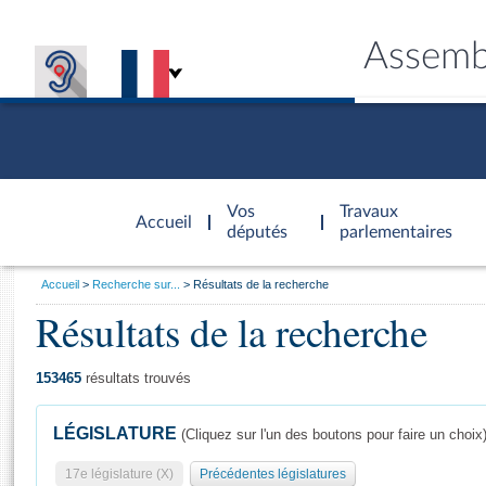
Assemb
Accèder à
la page
Vos
Travaux
Accueil
d'accueil
députés
parlementaires
Vous
Accueil
Recherche sur...
Résultats de la recherche
êtes
Résultats de la recherche
Général
ici
CONNEX
TRAVA
CONNA
DÉC
:
153465
résultats trouvés
LÉGISLATURE
(Cliquez sur l'un des boutons pour faire un choix
17e législature (X)
Précédentes législatures