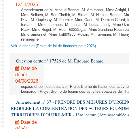
12/11/2025
Amendement de M. Arnaud Bonnet, M. Amirshahi, Mme Arrighi, 
Mme Belluco, M. Ben Cheikh, M. Biteau, M. Nicolas Bonnet, Mm
Davi, M. Duplessy, M. Fournier, Mme Garin, M. Damien Girard,
Iordanoff, Mme Laernoes, M. Lahais, M. Lucas-Lundy, Mme Oz
Raux, Mme Regol, M. Roum&#233;gas, Mme Sandrine Rousseau
Mme Simonnet, Mme Taill&#233;-Polian, M. Tavernier, M. Thierry
renseigné
Voir le dossier (Projet de loi de finances pour 2026)
Question écrite n° 17526 de M. Édouard Bénard
Date de
dépôt :
04/08/2026
espace et politique spatiale - Projet Bromo de fusion des activit
Leonardo - Projet Bromo de fusion des activités spatiales de Tha
Amendement n° 37 - PRENDRE DES MESURES D’URGE
RÉGULER LA CONCENTRATION DES ACTEURS ÉCONOM
TERRITOIRES D’OUTRE-MER - 1ère lecture (1ère assemblée sai
Date de
dépôt :