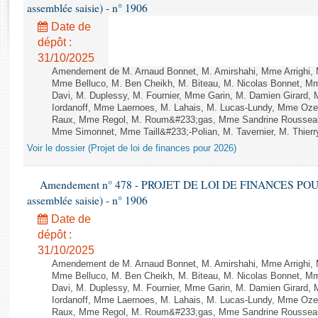
Rapports d'enquête
assemblée saisie) - n° 1906
Rapports législatifs
Date de
Rapports sur l'application des lois
dépôt :
Baromètre de l’application des lois
31/10/2025
Amendement de M. Arnaud Bonnet, M. Amirshahi, Mme Arrighi, 
Mme Belluco, M. Ben Cheikh, M. Biteau, M. Nicolas Bonnet, Mm
Davi, M. Duplessy, M. Fournier, Mme Garin, M. Damien Girard,
Dossiers législatifs
Iordanoff, Mme Laernoes, M. Lahais, M. Lucas-Lundy, Mme Oz
Budget et sécurité sociale
Raux, Mme Regol, M. Roum&#233;gas, Mme Sandrine Rousseau
Questions écrites et orales
Mme Simonnet, Mme Taill&#233;-Polian, M. Tavernier, M. Thierry
Voir le dossier (Projet de loi de finances pour 2026)
Comptes rendus des débats
Amendement n° 478 - PROJET DE LOI DE FINANCES POUR 20
assemblée saisie) - n° 1906
Date de
dépôt :
31/10/2025
Amendement de M. Arnaud Bonnet, M. Amirshahi, Mme Arrighi, 
Mme Belluco, M. Ben Cheikh, M. Biteau, M. Nicolas Bonnet, Mm
Davi, M. Duplessy, M. Fournier, Mme Garin, M. Damien Girard,
Iordanoff, Mme Laernoes, M. Lahais, M. Lucas-Lundy, Mme Oz
Raux, Mme Regol, M. Roum&#233;gas, Mme Sandrine Rousseau