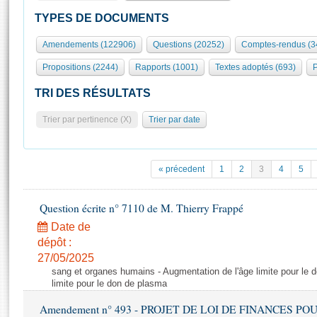
S'id
Présidence
Séance publique
Rôle et pouvoirs de l'Assemblée
Visiter l'Assemblée
TYPES DE DOCUMENTS
Fiches « Connaissance de l’Assemblée »
577 députés
Commissions et autres organes
Visite virtuelle du palais Bourbon
Amendements (122906)
Questions (20252)
Comptes-rendus (3
Organisation de l'Assemblée
Groupes politiques
Europe et International
Assister à une séance
Mot
Propositions (2244)
Rapports (1001)
Textes adoptés (693)
P
Présidence
Conférence des Présidents
Bureau
Collège des Ques
Élections législatives
Contrôle et évaluation
Accès des chercheurs à l’Assemblée
TRI DES RÉSULTATS
Congrès
Les évènements
S'inscrire
Trier par pertinence (X)
Trier par date
Pétitions
Statistiques et chiffres clés
Transparence et déontologie
Vous n'ave
Patrimoine
E
Documents de référence
« précedent
1
2
3
4
5
La Bibliothèque
( Constitution | Règlement de l'Assemblée ... )
Documents parlementaires
Les archives
Question écrite n° 7110 de M. Thierry Frappé
Projets de loi
Contacts et plan d'accès
Date de
Propositions de loi
Histoire
Photos libres de droit
dépôt :
Amendements
Juniors
27/05/2025
Textes adoptés
sang et organes humains - Augmentation de l'âge limite pour le 
Anciennes législatures
limite pour le don de plasma
Liens vers les sites publics
Rapports d'information
Amendement n° 493 - PROJET DE LOI DE FINANCES POUR 20