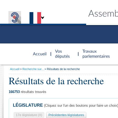
Assemb
Accèder à
la page
Vos
Travaux
Accueil
d'accueil
députés
parlementaires
Vous
Accueil
Recherche sur...
Résultats de la recherche
êtes
Résultats de la recherche
Général
ici
CONNEX
TRAVA
CONNA
DÉC
:
166753
résultats trouvés
LÉGISLATURE
(Cliquez sur l'un des boutons pour faire un choix
17e législature (X)
Précédentes législatures