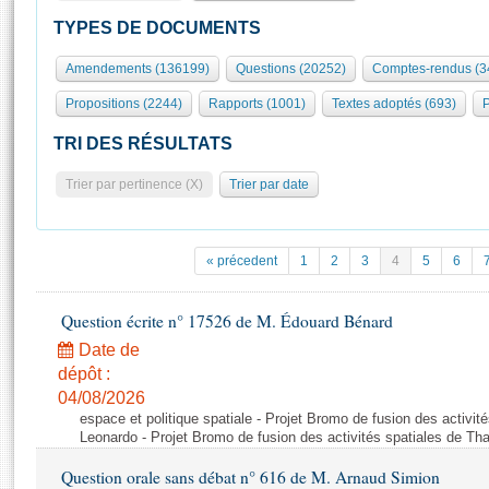
S'id
Présidence
Séance publique
Rôle et pouvoirs de l'Assemblée
Visiter l'Assemblée
TYPES DE DOCUMENTS
Fiches « Connaissance de l’Assemblée »
577 députés
Commissions et autres organes
Visite virtuelle du palais Bourbon
Amendements (136199)
Questions (20252)
Comptes-rendus (3
Organisation de l'Assemblée
Groupes politiques
Europe et International
Assister à une séance
Mot
Propositions (2244)
Rapports (1001)
Textes adoptés (693)
P
Présidence
Conférence des Présidents
Bureau
Collège des Ques
Élections législatives
Contrôle et évaluation
Accès des chercheurs à l’Assemblée
TRI DES RÉSULTATS
Congrès
Les évènements
S'inscrire
Trier par pertinence (X)
Trier par date
Pétitions
Statistiques et chiffres clés
Transparence et déontologie
Vous n'ave
Patrimoine
E
Documents de référence
« précedent
1
2
3
4
5
6
La Bibliothèque
( Constitution | Règlement de l'Assemblée ... )
Documents parlementaires
Les archives
Question écrite n° 17526 de M. Édouard Bénard
Projets de loi
Contacts et plan d'accès
Date de
Propositions de loi
Histoire
Photos libres de droit
dépôt :
Amendements
Juniors
04/08/2026
Textes adoptés
espace et politique spatiale - Projet Bromo de fusion des activit
Anciennes législatures
Leonardo - Projet Bromo de fusion des activités spatiales de Tha
Liens vers les sites publics
Rapports d'information
Question orale sans débat n° 616 de M. Arnaud Simion