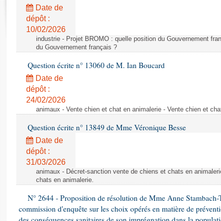
Rapports d'enquête
Date de
Rapports législatifs
dépôt :
Rapports sur l'application des lois
10/02/2026
Baromètre de l’application des lois
industrie - Projet BROMO : quelle position du Gouvernement fran
du Gouvernement français ?
Question écrite n° 13060 de M. Ian Boucard
Dossiers législatifs
Date de
Budget et sécurité sociale
dépôt :
Questions écrites et orales
24/02/2026
Comptes rendus des débats
animaux - Vente chien et chat en animalerie - Vente chien et cha
Question écrite n° 13849 de Mme Véronique Besse
Date de
dépôt :
31/03/2026
animaux - Décret-sanction vente de chiens et chats en animaleri
chats en animalerie.
N° 2644 - Proposition de résolution de Mme Anne Stambach-Ter
commission d'enquête sur les choix opérés en matière de préventi
des conséquences sanitaires de son imprégnation dans la populati