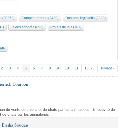
s (20252)
Comptes-rendus (3429)
Dossiers législatifs (2828)
01)
Textes adoptés (693)
Projets de lois (101)
date
2
3
4
5
6
7
8
9
10
11
16675
suivant »
ierrick Courbon
ction de vente de chiens et de chats par les animaleries - Effectivité de
et de chats par les animaleries
Ersilia Soudais