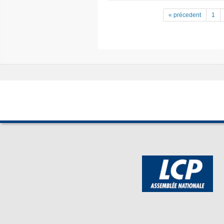
« précedent
1