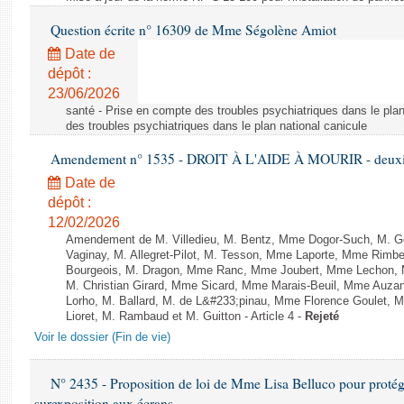
Question écrite n° 16309 de Mme Ségolène Amiot
Date de
dépôt :
23/06/2026
santé - Prise en compte des troubles psychiatriques dans le plan
des troubles psychiatriques dans le plan national canicule
Amendement n° 1535 - DROIT À L'AIDE À MOURIR - deuxièm
Date de
dépôt :
12/02/2026
Amendement de M. Villedieu, M. Bentz, Mme Dogor-Such, M. G
Vaginay, M. Allegret-Pilot, M. Tesson, Mme Laporte, Mme Rimbe
Bourgeois, M. Dragon, Mme Ranc, Mme Joubert, Mme Lechon, M
M. Christian Girard, Mme Sicard, Mme Marais-Beuil, Mme Au
Lorho, M. Ballard, M. de L&#233;pinau, Mme Florence Goulet, 
Lioret, M. Rambaud et M. Guitton - Article 4 -
Rejeté
Voir le dossier (Fin de vie)
N° 2435 - Proposition de loi de Mme Lisa Belluco pour protége
surexposition aux écrans