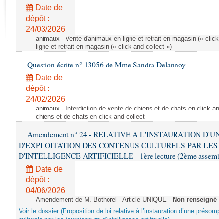
Rapports d'enquête
Date de
Rapports législatifs
dépôt :
Rapports sur l'application des lois
24/03/2026
Baromètre de l’application des lois
animaux - Vente d'animaux en ligne et retrait en magasin (« click
ligne et retrait en magasin (« click and collect »)
Question écrite n° 13056 de Mme Sandra Delannoy
Dossiers législatifs
Date de
Budget et sécurité sociale
dépôt :
Questions écrites et orales
24/02/2026
Comptes rendus des débats
animaux - Interdiction de vente de chiens et de chats en click and
chiens et de chats en click and collect
Amendement n° 24 - RELATIVE À L'INSTAURATION D'
D'EXPLOITATION DES CONTENUS CULTURELS PAR LES
D'INTELLIGENCE ARTIFICIELLE - 1ère lecture (2ème assemblé
Date de
dépôt :
04/06/2026
Amendement de M. Bothorel - Article UNIQUE -
Non renseigné
Voir le dossier (Proposition de loi relative à l’instauration d’une présom