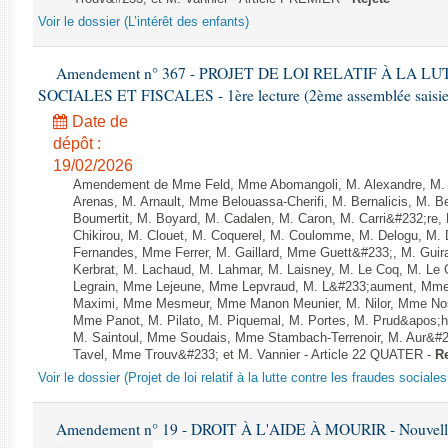
Voir le dossier (L’intérêt des enfants)
Amendement n° 367 - PROJET DE LOI RELATIF À LA 
SOCIALES ET FISCALES - 1ère lecture (2ème assemblée saisie)
Date de
dépôt :
19/02/2026
Amendement de Mme Feld, Mme Abomangoli, M. Alexandre, M.
Arenas, M. Arnault, Mme Belouassa-Cherifi, M. Bernalicis, M. 
Boumertit, M. Boyard, M. Cadalen, M. Caron, M. Carri&#232;re
Chikirou, M. Clouet, M. Coquerel, M. Coulomme, M. Delogu, M.
Fernandes, Mme Ferrer, M. Gaillard, Mme Guett&#233;, M. Gu
Kerbrat, M. Lachaud, M. Lahmar, M. Laisney, M. Le Coq, M. Le
Legrain, Mme Lejeune, Mme Lepvraud, M. L&#233;aument, Mme
Maximi, Mme Mesmeur, Mme Manon Meunier, M. Nilor, Mme N
Mme Panot, M. Pilato, M. Piquemal, M. Portes, M. Prud&apos;h
M. Saintoul, Mme Soudais, Mme Stambach-Terrenoir, M. Aur&#2
Tavel, Mme Trouv&#233; et M. Vannier - Article 22 QUATER -
Re
Voir le dossier (Projet de loi relatif à la lutte contre les fraudes sociales
Amendement n° 19 - DROIT À L'AIDE À MOURIR - Nouvelle 