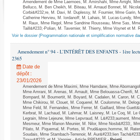
Rapports d'enquête
Amendement de Mme Laernoes, M. Amirshahi, Mme Arrighi, Mm
Belluco, M. Ben Cheikh, M. Biteau, M. Arnaud Bonnet, M. Nicol
Rapports législatifs
Corbi&#232;re, M. Davi, M. Duplessy, M. Fournier, Mme Garin,
Rapports sur l'application des lois
Catherine Hervieu, M. Iordanoff, M. Lahais, M. Lucas-Lundy, 
M. Raux, Mme Regol, Mme Sandrine Rousseau, Mme Sas, Mme
Baromètre de l’application des lois
Taill&#233;-Polian, M. Tavernier, M. Thierry, Mme Voynet et M. Ruf
Voir le dossier (Programmation nationale et simplification normative d
Dossiers législatifs
Budget et sécurité sociale
Amendement n° 94 - L’INTÉRÊT DES ENFANTS - 1ère lecture 
2365
Questions écrites et orales
Comptes rendus des débats
Date de
dépôt :
23/01/2026
Amendement de Mme Maximi, Mme Hamdane, Mme Abomangoli, 
Mme Amrani, M. Arenas, M. Arnault, Mme Belouassa-Cherifi, M. 
Bompard, M. Boumertit, M. Boyard, M. Cadalen, M. Caron, M. C
Mme Chikirou, M. Clouet, M. Coquerel, M. Coulomme, M. Delog
Mme Feld, M. Fernandes, Mme Ferrer, M. Gaillard, Mme Guett&
Kerbrat, M. Lachaud, M. Lahmar, M. Laisney, M. Le Coq, M. Le
Legrain, Mme Lejeune, Mme Lepvraud, M. L&#233;aument, Mme
Mesmeur, Mme Manon Meunier, M. Nilor, Mme Nosb&#233;, Mm
Pilato, M. Piquemal, M. Portes, M. Prud&apos;homme, M. Raten
Soudais, Mme Stambach-Terrenoir, M. Aur&#233;lien Tach&#233
Trouv&#233; et M. Vannier - Article PREMIER -
Rejeté