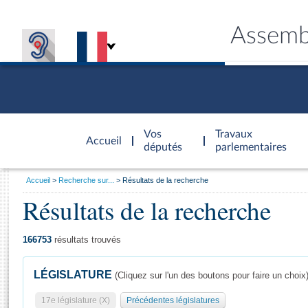
Assemb
Accèder à
la page
Vos
Travaux
Accueil
d'accueil
députés
parlementaires
Vous
Accueil
Recherche sur...
Résultats de la recherche
êtes
Résultats de la recherche
Général
ici
CONNEX
TRAVA
CONNA
DÉC
:
166753
résultats trouvés
LÉGISLATURE
(Cliquez sur l'un des boutons pour faire un choix
17e législature (X)
Précédentes législatures