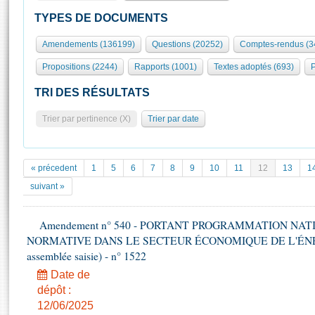
S'id
Présidence
Séance publique
Rôle et pouvoirs de l'Assemblée
Visiter l'Assemblée
TYPES DE DOCUMENTS
Fiches « Connaissance de l’Assemblée »
577 députés
Commissions et autres organes
Visite virtuelle du palais Bourbon
Amendements (136199)
Questions (20252)
Comptes-rendus (3
Organisation de l'Assemblée
Groupes politiques
Europe et International
Assister à une séance
Mot
Propositions (2244)
Rapports (1001)
Textes adoptés (693)
P
Présidence
Conférence des Présidents
Bureau
Collège des Ques
Élections législatives
Contrôle et évaluation
Accès des chercheurs à l’Assemblée
TRI DES RÉSULTATS
Congrès
Les évènements
S'inscrire
Trier par pertinence (X)
Trier par date
Pétitions
Statistiques et chiffres clés
Transparence et déontologie
Vous n'ave
Patrimoine
E
Documents de référence
« précedent
1
5
6
7
8
9
10
11
12
13
1
La Bibliothèque
( Constitution | Règlement de l'Assemblée ... )
Documents parlementaires
suivant »
Les archives
Projets de loi
Contacts et plan d'accès
Amendement n° 540 - PORTANT PROGRAMMATION NAT
Propositions de loi
Histoire
NORMATIVE DANS LE SECTEUR ÉCONOMIQUE DE L'ÉNERGIE
Photos libres de droit
Amendements
Juniors
assemblée saisie) - n° 1522
Textes adoptés
Anciennes législatures
Date de
dépôt :
Liens vers les sites publics
Rapports d'information
12/06/2025