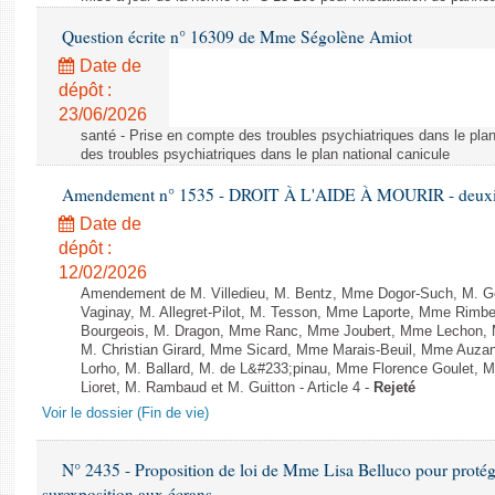
Question écrite n° 16309 de Mme Ségolène Amiot
Date de
dépôt :
23/06/2026
santé - Prise en compte des troubles psychiatriques dans le plan
des troubles psychiatriques dans le plan national canicule
Amendement n° 1535 - DROIT À L'AIDE À MOURIR - deuxièm
Date de
dépôt :
12/02/2026
Amendement de M. Villedieu, M. Bentz, Mme Dogor-Such, M. G
Vaginay, M. Allegret-Pilot, M. Tesson, Mme Laporte, Mme Rimbe
Bourgeois, M. Dragon, Mme Ranc, Mme Joubert, Mme Lechon, M
M. Christian Girard, Mme Sicard, Mme Marais-Beuil, Mme Au
Lorho, M. Ballard, M. de L&#233;pinau, Mme Florence Goulet, 
Lioret, M. Rambaud et M. Guitton - Article 4 -
Rejeté
Voir le dossier (Fin de vie)
N° 2435 - Proposition de loi de Mme Lisa Belluco pour protége
surexposition aux écrans