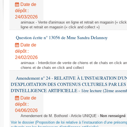
Rapports d'enquête
Date de
Rapports législatifs
dépôt :
Rapports sur l'application des lois
24/03/2026
Baromètre de l’application des lois
animaux - Vente d'animaux en ligne et retrait en magasin (« click
ligne et retrait en magasin (« click and collect »)
Question écrite n° 13056 de Mme Sandra Delannoy
Dossiers législatifs
Date de
Budget et sécurité sociale
dépôt :
Questions écrites et orales
24/02/2026
Comptes rendus des débats
animaux - Interdiction de vente de chiens et de chats en click and
chiens et de chats en click and collect
Amendement n° 24 - RELATIVE À L'INSTAURATION D'
D'EXPLOITATION DES CONTENUS CULTURELS PAR LES
D'INTELLIGENCE ARTIFICIELLE - 1ère lecture (2ème assemblé
Date de
dépôt :
04/06/2026
Amendement de M. Bothorel - Article UNIQUE -
Non renseigné
Voir le dossier (Proposition de loi relative à l’instauration d’une présom