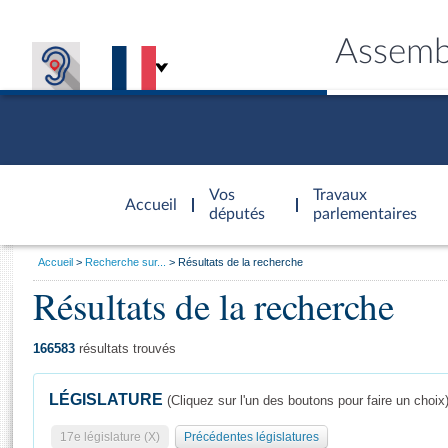
Assemb
Accèder à
la page
Vos
Travaux
Accueil
d'accueil
députés
parlementaires
Vous
Accueil
Recherche sur...
Résultats de la recherche
êtes
Résultats de la recherche
Général
ici
CONNEX
TRAVA
CONNA
DÉC
:
166583
résultats trouvés
LÉGISLATURE
(Cliquez sur l'un des boutons pour faire un choix
17e législature (X)
Précédentes législatures