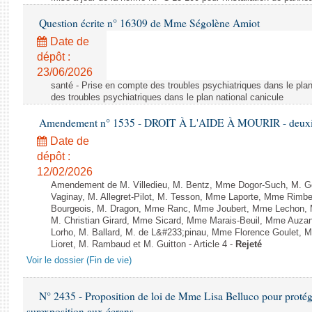
Question écrite n° 16309 de Mme Ségolène Amiot
Date de
dépôt :
23/06/2026
santé - Prise en compte des troubles psychiatriques dans le plan
des troubles psychiatriques dans le plan national canicule
Amendement n° 1535 - DROIT À L'AIDE À MOURIR - deuxièm
Date de
dépôt :
12/02/2026
Amendement de M. Villedieu, M. Bentz, Mme Dogor-Such, M. G
Vaginay, M. Allegret-Pilot, M. Tesson, Mme Laporte, Mme Rimbe
Bourgeois, M. Dragon, Mme Ranc, Mme Joubert, Mme Lechon, M
M. Christian Girard, Mme Sicard, Mme Marais-Beuil, Mme Au
Lorho, M. Ballard, M. de L&#233;pinau, Mme Florence Goulet, 
Lioret, M. Rambaud et M. Guitton - Article 4 -
Rejeté
Voir le dossier (Fin de vie)
N° 2435 - Proposition de loi de Mme Lisa Belluco pour protége
surexposition aux écrans