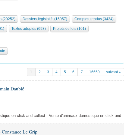
s (20252)
Dossiers législatifs (15957)
Comptes-rendus (3434)
01)
Textes adoptés (693)
Projets de lois (101)
date
1
2
3
4
5
6
7
16659
suivant »
omain Daubié
ique en click and collect - Vente d'animaux domestique en click and
 Constance Le Grip