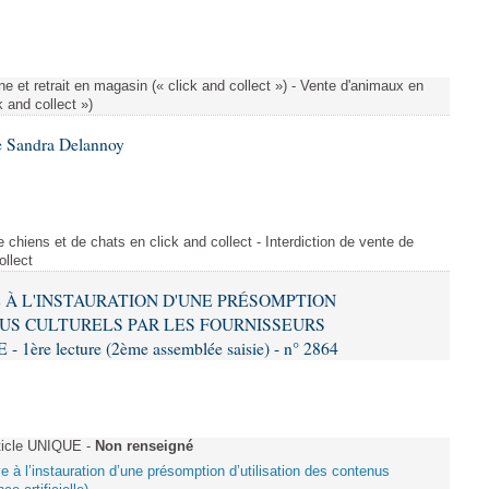
e et retrait en magasin (« click and collect ») - Vente d'animaux en
k and collect »)
e Sandra Delannoy
 chiens et de chats en click and collect - Interdiction de vente de
ollect
VE À L'INSTAURATION D'UNE PRÉSOMPTION
US CULTURELS PAR LES FOURNISSEURS
re lecture (2ème assemblée saisie) - n° 2864
ticle UNIQUE -
Non renseigné
ive à l’instauration d’une présomption d’utilisation des contenus