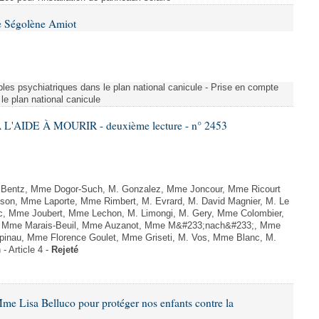
e Ségolène Amiot
les psychiatriques dans le plan national canicule - Prise en compte
le plan national canicule
L'AIDE À MOURIR - deuxième lecture - n° 2453
. Bentz, Mme Dogor-Such, M. Gonzalez, Mme Joncour, Mme Ricourt
Tesson, Mme Laporte, Mme Rimbert, M. Evrard, M. David Magnier, M. Le
c, Mme Joubert, Mme Lechon, M. Limongi, M. Gery, Mme Colombier,
rd, Mme Marais-Beuil, Mme Auzanot, Mme M&#233;nach&#233;, Mme
;pinau, Mme Florence Goulet, Mme Griseti, M. Vos, Mme Blanc, M.
- Article 4 -
Rejeté
me Lisa Belluco pour protéger nos enfants contre la