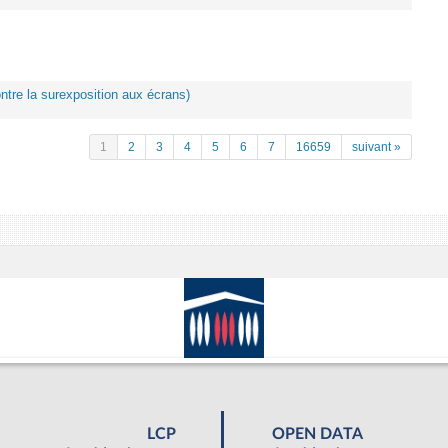
ontre la surexposition aux écrans)
1
2
3
4
5
6
7
16659
suivant »
LCP
OPEN DATA