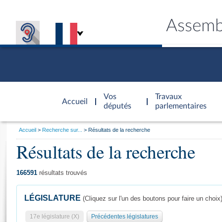
Assemb
Accèder à
la page
Vos
Travaux
Accueil
d'accueil
députés
parlementaires
Vous
Accueil
Recherche sur...
Résultats de la recherche
êtes
Résultats de la recherche
Général
ici
CONNEX
TRAVA
CONNA
DÉC
:
166591
résultats trouvés
LÉGISLATURE
(Cliquez sur l'un des boutons pour faire un choix
17e législature (X)
Précédentes législatures