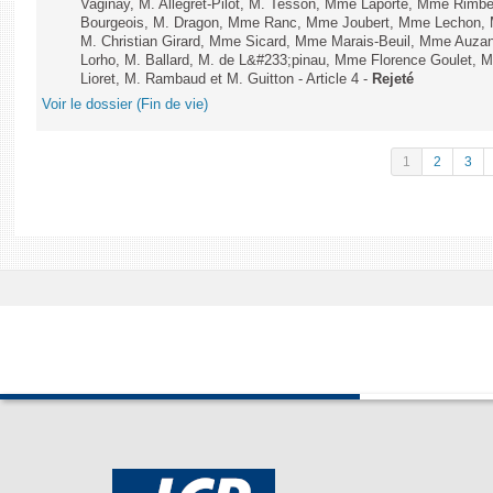
Vaginay, M. Allegret-Pilot, M. Tesson, Mme Laporte, Mme Rimbe
Bourgeois, M. Dragon, Mme Ranc, Mme Joubert, Mme Lechon, M
M. Christian Girard, Mme Sicard, Mme Marais-Beuil, Mme Au
Lorho, M. Ballard, M. de L&#233;pinau, Mme Florence Goulet, 
Lioret, M. Rambaud et M. Guitton - Article 4 -
Rejeté
Voir le dossier (Fin de vie)
1
2
3