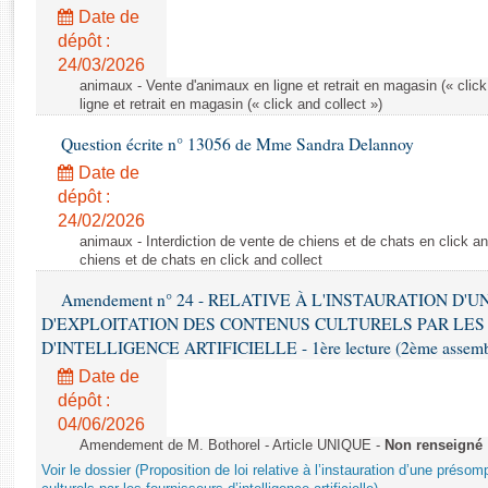
Rapports d'enquête
Date de
Rapports législatifs
dépôt :
Rapports sur l'application des lois
24/03/2026
Baromètre de l’application des lois
animaux - Vente d'animaux en ligne et retrait en magasin (« click
ligne et retrait en magasin (« click and collect »)
Question écrite n° 13056 de Mme Sandra Delannoy
Dossiers législatifs
Date de
Budget et sécurité sociale
dépôt :
Questions écrites et orales
24/02/2026
Comptes rendus des débats
animaux - Interdiction de vente de chiens et de chats en click and
chiens et de chats en click and collect
Amendement n° 24 - RELATIVE À L'INSTAURATION D'
D'EXPLOITATION DES CONTENUS CULTURELS PAR LES
D'INTELLIGENCE ARTIFICIELLE - 1ère lecture (2ème assemblé
Date de
dépôt :
04/06/2026
Amendement de M. Bothorel - Article UNIQUE -
Non renseigné
Voir le dossier (Proposition de loi relative à l’instauration d’une présom