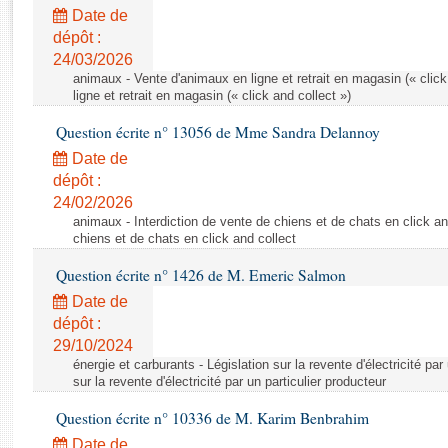
Rapports d'enquête
Date de
Rapports législatifs
dépôt :
Rapports sur l'application des lois
24/03/2026
Baromètre de l’application des lois
animaux - Vente d'animaux en ligne et retrait en magasin (« click
ligne et retrait en magasin (« click and collect »)
Question écrite n° 13056 de Mme Sandra Delannoy
Dossiers législatifs
Date de
Budget et sécurité sociale
dépôt :
Questions écrites et orales
24/02/2026
Comptes rendus des débats
animaux - Interdiction de vente de chiens et de chats en click and
chiens et de chats en click and collect
Question écrite n° 1426 de M. Emeric Salmon
Date de
dépôt :
29/10/2024
énergie et carburants - Législation sur la revente d'électricité par
sur la revente d'électricité par un particulier producteur
Question écrite n° 10336 de M. Karim Benbrahim
Date de