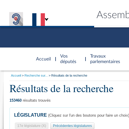
Assemb
Accèder à
la page
Vos
Travaux
Accueil
d'accueil
députés
parlementaires
Vous
Accueil
Recherche sur...
Résultats de la recherche
êtes
Résultats de la recherche
Général
ici
CONNEX
TRAVA
CONNA
DÉC
:
153460
résultats trouvés
LÉGISLATURE
(Cliquez sur l'un des boutons pour faire un choix
17e législature (X)
Précédentes législatures