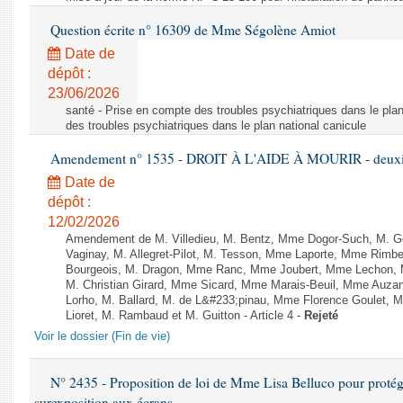
Question écrite n° 16309 de Mme Ségolène Amiot
Date de
dépôt :
23/06/2026
santé - Prise en compte des troubles psychiatriques dans le plan
des troubles psychiatriques dans le plan national canicule
Amendement n° 1535 - DROIT À L'AIDE À MOURIR - deuxièm
Date de
dépôt :
12/02/2026
Amendement de M. Villedieu, M. Bentz, Mme Dogor-Such, M. G
Vaginay, M. Allegret-Pilot, M. Tesson, Mme Laporte, Mme Rimbe
Bourgeois, M. Dragon, Mme Ranc, Mme Joubert, Mme Lechon, M
M. Christian Girard, Mme Sicard, Mme Marais-Beuil, Mme Au
Lorho, M. Ballard, M. de L&#233;pinau, Mme Florence Goulet, 
Lioret, M. Rambaud et M. Guitton - Article 4 -
Rejeté
Voir le dossier (Fin de vie)
N° 2435 - Proposition de loi de Mme Lisa Belluco pour protége
surexposition aux écrans