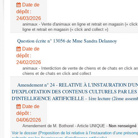
Rapports d'enquête
Date de
Rapports législatifs
dépôt :
Rapports sur l'application des lois
24/03/2026
Baromètre de l’application des lois
animaux - Vente d'animaux en ligne et retrait en magasin (« click
ligne et retrait en magasin (« click and collect »)
Question écrite n° 13056 de Mme Sandra Delannoy
Dossiers législatifs
Date de
Budget et sécurité sociale
dépôt :
Questions écrites et orales
24/02/2026
Comptes rendus des débats
animaux - Interdiction de vente de chiens et de chats en click and
chiens et de chats en click and collect
Amendement n° 24 - RELATIVE À L'INSTAURATION D'
D'EXPLOITATION DES CONTENUS CULTURELS PAR LES
D'INTELLIGENCE ARTIFICIELLE - 1ère lecture (2ème assemblé
Date de
dépôt :
04/06/2026
Amendement de M. Bothorel - Article UNIQUE -
Non renseigné
Voir le dossier (Proposition de loi relative à l’instauration d’une présom