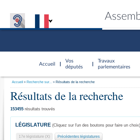
Assemb
Accèder à
la page
Vos
Travaux
Accueil
d'accueil
députés
parlementaires
Vous
Accueil
Recherche sur...
Résultats de la recherche
êtes
Résultats de la recherche
Général
ici
CONNEX
TRAVA
CONNA
DÉC
:
153455
résultats trouvés
LÉGISLATURE
(Cliquez sur l'un des boutons pour faire un choix
17e législature (X)
Précédentes législatures