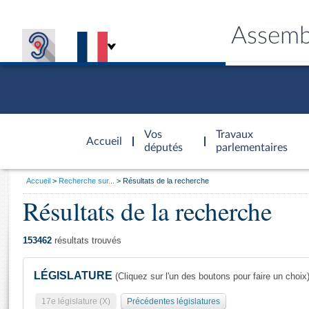
Assemb
Accèder à
la page
Vos
Travaux
Accueil
d'accueil
députés
parlementaires
Vous
Accueil
Recherche sur...
Résultats de la recherche
êtes
Résultats de la recherche
Général
ici
CONNEX
TRAVA
CONNA
DÉC
:
153462
résultats trouvés
LÉGISLATURE
(Cliquez sur l'un des boutons pour faire un choix
17e législature (X)
Précédentes législatures