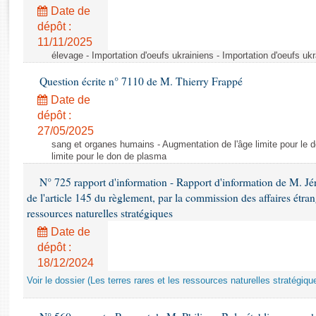
Rapports d'enquête
Date de
Rapports législatifs
dépôt :
Rapports sur l'application des lois
11/11/2025
Baromètre de l’application des lois
élevage - Importation d'oeufs ukrainiens - Importation d'oeufs uk
Question écrite n° 7110 de M. Thierry Frappé
Dossiers législatifs
Date de
Budget et sécurité sociale
dépôt :
27/05/2025
Questions écrites et orales
sang et organes humains - Augmentation de l'âge limite pour le 
Comptes rendus des débats
limite pour le don de plasma
N° 725 rapport d'information - Rapport d'information de M. J
de l'article 145 du règlement, par la commission des affaires étrangè
ressources naturelles stratégiques
Date de
dépôt :
18/12/2024
Voir le dossier (Les terres rares et les ressources naturelles stratégiqu