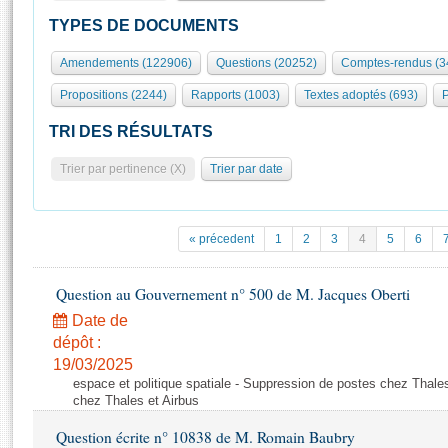
S'id
Présidence
Séance publique
Rôle et pouvoirs de l'Assemblée
Visiter l'Assemblée
TYPES DE DOCUMENTS
Fiches « Connaissance de l’Assemblée »
577 députés
Commissions et autres organes
Visite virtuelle du palais Bourbon
Amendements (122906)
Questions (20252)
Comptes-rendus (3
Organisation de l'Assemblée
Groupes politiques
Europe et International
Assister à une séance
Mot
Propositions (2244)
Rapports (1003)
Textes adoptés (693)
P
Présidence
Conférence des Présidents
Bureau
Collège des Ques
Élections législatives
Contrôle et évaluation
Accès des chercheurs à l’Assemblée
TRI DES RÉSULTATS
Congrès
Les évènements
S'inscrire
Trier par pertinence (X)
Trier par date
Pétitions
Statistiques et chiffres clés
Transparence et déontologie
Vous n'ave
Patrimoine
E
Documents de référence
« précedent
1
2
3
4
5
6
La Bibliothèque
( Constitution | Règlement de l'Assemblée ... )
Documents parlementaires
Les archives
Question au Gouvernement n° 500 de M. Jacques Oberti
Projets de loi
Contacts et plan d'accès
Date de
Propositions de loi
Histoire
Photos libres de droit
dépôt :
Amendements
Juniors
19/03/2025
Textes adoptés
espace et politique spatiale - Suppression de postes chez Thale
Anciennes législatures
chez Thales et Airbus
Liens vers les sites publics
Rapports d'information
Question écrite n° 10838 de M. Romain Baubry