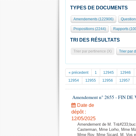
TYPES DE DOCUMENTS
Amendements (122906)
Question
Propositions (2244)
Rapports (10
TRI DES RÉSULTATS
Trier par pertinence (X)
Trier par 
« précedent
1
12945
12946
12954
12955
12956
12957
Amendement n° 2655 - FIN DE VIE 
Date de
dépôt :
12/05/2025
Amendement de M. Tr&#233;buche
Casterman, Mme Lorho, Mme Mart
Mme Roy, Mme Sicard, M. Vos et M