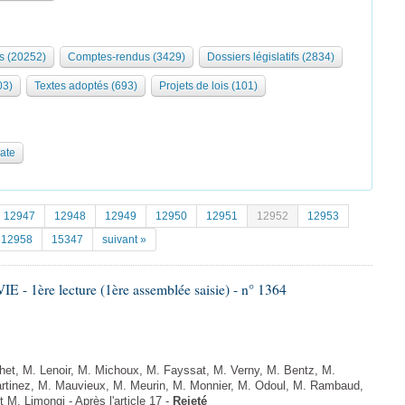
s (20252)
Comptes-rendus (3429)
Dossiers législatifs (2834)
03)
Textes adoptés (693)
Projets de lois (101)
date
12947
12948
12949
12950
12951
12952
12953
12958
15347
suivant »
- 1ère lecture (1ère assemblée saisie) - n° 1364
t, M. Lenoir, M. Michoux, M. Fayssat, M. Verny, M. Bentz, M.
inez, M. Mauvieux, M. Meurin, M. Monnier, M. Odoul, M. Rambaud,
. Limongi - Après l'article 17 -
Rejeté