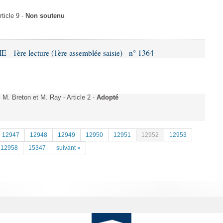
icle 9 -
Non soutenu
 1ère lecture (1ère assemblée saisie) - n° 1364
. Breton et M. Ray - Article 2 -
Adopté
12947
12948
12949
12950
12951
12952
12953
12958
15347
suivant »