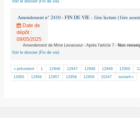
Voir le dossier (Fin de vie)
Amendement n° 2410 - FIN DE VIE - 1ère lecture (1ère assemb
Date de
dépôt :
09/05/2025
Amendement de Mme Levasseur - Après l'article 7 -
Non rensei
Voir le dossier (Fin de vie)
« précedent
1
12946
12947
12948
12949
12950
1
12955
12956
12957
12958
12959
15347
suivant »