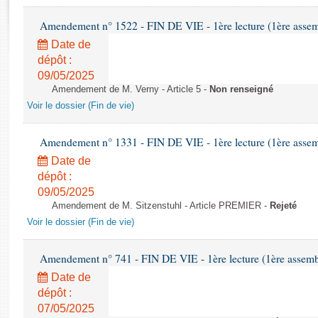
Rapports d'enquête
Rapports législatifs
Amendement n° 1522 - FIN DE VIE - 1ère lecture (1ère assemb
Rapports sur l'application des lois
Date de
Baromètre de l’application des lois
dépôt :
09/05/2025
Amendement de M. Verny - Article 5 -
Non renseigné
Dossiers législatifs
Voir le dossier (Fin de vie)
Budget et sécurité sociale
Questions écrites et orales
Amendement n° 1331 - FIN DE VIE - 1ère lecture (1ère assemb
Comptes rendus des débats
Date de
dépôt :
09/05/2025
Amendement de M. Sitzenstuhl - Article PREMIER -
Rejeté
Voir le dossier (Fin de vie)
Amendement n° 741 - FIN DE VIE - 1ère lecture (1ère assembl
Date de
dépôt :
07/05/2025