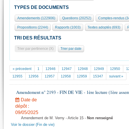
S'id
Présidence
Séance publique
Rôle et pouvoirs de l'Assemblée
Visiter l'Assemblée
TYPES DE DOCUMENTS
Fiches « Connaissance de l’Assemblée »
577 députés
Commissions et autres organes
Visite virtuelle du palais Bourbon
Amendements (122906)
Questions (20252)
Comptes-rendus (3
Organisation de l'Assemblée
Groupes politiques
Europe et International
Assister à une séance
Mot
Propositions (2244)
Rapports (1003)
Textes adoptés (693)
P
Présidence
Conférence des Présidents
Bureau
Collège des Ques
Élections législatives
Contrôle et évaluation
Accès des chercheurs à l’Assemblée
TRI DES RÉSULTATS
Congrès
Les évènements
S'inscrire
Trier par pertinence (X)
Trier par date
Pétitions
Statistiques et chiffres clés
Transparence et déontologie
Vous n'ave
Patrimoine
E
Documents de référence
« précedent
1
12946
12947
12948
12949
12950
1
La Bibliothèque
( Constitution | Règlement de l'Assemblée ... )
Documents parlementaires
12955
12956
12957
12958
12959
15347
suivant »
Les archives
Projets de loi
Contacts et plan d'accès
Amendement n° 2193 - FIN DE VIE - 1ère lecture (1ère assemb
Propositions de loi
Histoire
Photos libres de droit
Amendements
Date de
Juniors
dépôt :
Textes adoptés
Anciennes législatures
09/05/2025
Amendement de M. Verny - Article 15 -
Non renseigné
Liens vers les sites publics
Rapports d'information
Voir le dossier (Fin de vie)