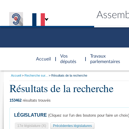
Assemb
Accèder à
la page
Vos
Travaux
Accueil
d'accueil
députés
parlementaires
Vous
Accueil
Recherche sur...
Résultats de la recherche
êtes
Résultats de la recherche
Général
ici
CONNEX
TRAVA
CONNA
DÉC
:
153462
résultats trouvés
LÉGISLATURE
(Cliquez sur l'un des boutons pour faire un choix
17e législature (X)
Précédentes législatures