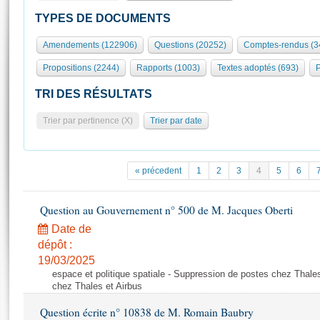
S'id
Présidence
Séance publique
Rôle et pouvoirs de l'Assemblée
Visiter l'Assemblée
TYPES DE DOCUMENTS
Fiches « Connaissance de l’Assemblée »
577 députés
Commissions et autres organes
Visite virtuelle du palais Bourbon
Amendements (122906)
Questions (20252)
Comptes-rendus (3
Organisation de l'Assemblée
Groupes politiques
Europe et International
Assister à une séance
Mot
Propositions (2244)
Rapports (1003)
Textes adoptés (693)
P
Présidence
Conférence des Présidents
Bureau
Collège des Ques
Élections législatives
Contrôle et évaluation
Accès des chercheurs à l’Assemblée
TRI DES RÉSULTATS
Congrès
Les évènements
S'inscrire
Trier par pertinence (X)
Trier par date
Pétitions
Statistiques et chiffres clés
Transparence et déontologie
Vous n'ave
Patrimoine
E
Documents de référence
« précedent
1
2
3
4
5
6
La Bibliothèque
( Constitution | Règlement de l'Assemblée ... )
Documents parlementaires
Les archives
Question au Gouvernement n° 500 de M. Jacques Oberti
Projets de loi
Contacts et plan d'accès
Date de
Propositions de loi
Histoire
Photos libres de droit
dépôt :
Amendements
Juniors
19/03/2025
Textes adoptés
espace et politique spatiale - Suppression de postes chez Thale
Anciennes législatures
chez Thales et Airbus
Liens vers les sites publics
Rapports d'information
Question écrite n° 10838 de M. Romain Baubry