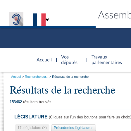
Assemb
Accèder à
la page
Vos
Travaux
Accueil
d'accueil
députés
parlementaires
Vous
Accueil
Recherche sur...
Résultats de la recherche
êtes
Résultats de la recherche
Général
ici
CONNEX
TRAVA
CONNA
DÉC
:
153462
résultats trouvés
LÉGISLATURE
(Cliquez sur l'un des boutons pour faire un choix
17e législature (X)
Précédentes législatures