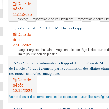
Rapports d'enquête
Date de
Rapports législatifs
dépôt :
Rapports sur l'application des lois
11/11/2025
Baromètre de l’application des lois
élevage - Importation d'oeufs ukrainiens - Importation d'oeufs uk
Question écrite n° 7110 de M. Thierry Frappé
Dossiers législatifs
Date de
Budget et sécurité sociale
dépôt :
27/05/2025
Questions écrites et orales
sang et organes humains - Augmentation de l'âge limite pour le 
Comptes rendus des débats
limite pour le don de plasma
N° 725 rapport d'information - Rapport d'information de M. J
de l'article 145 du règlement, par la commission des affaires étrangè
ressources naturelles stratégiques
Date de
dépôt :
18/12/2024
Voir le dossier (Les terres rares et les ressources naturelles stratégiqu