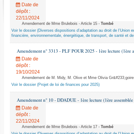
Rapports d'enquête
Date de
Rapports législatifs
dépôt :
Rapports sur l'application des lois
22/11/2024
Baromètre de l’application des lois
Amendement de Mme Brulebois - Article 15 -
Tombé
Voir le dossier (Diverses dispositions d’adaptation au droit de l’Unio
financière, environnementale, énergétique, de transport, de santé et de
Dossiers législatifs
Budget et sécurité sociale
Amendement n° 3313 - PLF POUR 2025 - 1ère lecture (1ère as
Questions écrites et orales
Date de
Comptes rendus des débats
dépôt :
19/10/2024
Amendement de M. Midy, M. Olive et Mme Olivia Gr&#233;goire - 
Voir le dossier (Projet de loi de finances pour 2025)
Amendement n° 10 - DDADUE - 1ère lecture (1ère assemblée s
Date de
dépôt :
22/11/2024
Amendement de Mme Brulebois - Article 17 -
Tombé
Voir le dossier (Diverses dispositions d’adaptation au droit de l’Unio