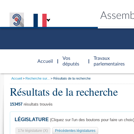
Assemb
Accèder à
la page
Vos
Travaux
Accueil
d'accueil
députés
parlementaires
Vous
Accueil
Recherche sur...
Résultats de la recherche
êtes
Résultats de la recherche
Général
ici
CONNEX
TRAVA
CONNA
DÉC
:
153457
résultats trouvés
LÉGISLATURE
(Cliquez sur l'un des boutons pour faire un choix
17e législature (X)
Précédentes législatures