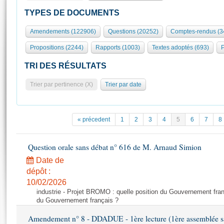
S'id
Présidence
Séance publique
Rôle et pouvoirs de l'Assemblée
Visiter l'Assemblée
TYPES DE DOCUMENTS
Fiches « Connaissance de l’Assemblée »
577 députés
Commissions et autres organes
Visite virtuelle du palais Bourbon
Amendements (122906)
Questions (20252)
Comptes-rendus (3
Organisation de l'Assemblée
Groupes politiques
Europe et International
Assister à une séance
Mot
Propositions (2244)
Rapports (1003)
Textes adoptés (693)
P
Présidence
Conférence des Présidents
Bureau
Collège des Ques
Élections législatives
Contrôle et évaluation
Accès des chercheurs à l’Assemblée
TRI DES RÉSULTATS
Congrès
Les évènements
S'inscrire
Trier par pertinence (X)
Trier par date
Pétitions
Statistiques et chiffres clés
Transparence et déontologie
Vous n'ave
Patrimoine
E
Documents de référence
« précedent
1
2
3
4
5
6
7
8
La Bibliothèque
( Constitution | Règlement de l'Assemblée ... )
Documents parlementaires
Les archives
Question orale sans débat n° 616 de M. Arnaud Simion
Projets de loi
Contacts et plan d'accès
Date de
Propositions de loi
Histoire
Photos libres de droit
dépôt :
Amendements
Juniors
10/02/2026
Textes adoptés
industrie - Projet BROMO : quelle position du Gouvernement fran
Anciennes législatures
du Gouvernement français ?
Liens vers les sites publics
Rapports d'information
Amendement n° 8 - DDADUE - 1ère lecture (1ère assemblée sai