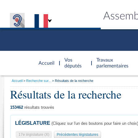
Assemb
Accèder à
la page
Vos
Travaux
Accueil
d'accueil
députés
parlementaires
Vous
Accueil
Recherche sur...
Résultats de la recherche
êtes
Résultats de la recherche
Général
ici
CONNEX
TRAVA
CONNA
DÉC
:
153462
résultats trouvés
LÉGISLATURE
(Cliquez sur l'un des boutons pour faire un choix
17e législature (X)
Précédentes législatures