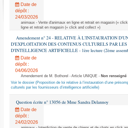
Rapports d'enquête
Date de
Rapports législatifs
dépôt :
Rapports sur l'application des lois
24/03/2026
Baromètre de l’application des lois
animaux - Vente d'animaux en ligne et retrait en magasin (« click
ligne et retrait en magasin (« click and collect »)
Amendement n° 24 - RELATIVE À L'INSTAURATION D'
Dossiers législatifs
D'EXPLOITATION DES CONTENUS CULTURELS PAR LES
Budget et sécurité sociale
D'INTELLIGENCE ARTIFICIELLE - 1ère lecture (2ème assemblé
Questions écrites et orales
Date de
Comptes rendus des débats
dépôt :
04/06/2026
Amendement de M. Bothorel - Article UNIQUE -
Non renseigné
Voir le dossier (Proposition de loi relative à l’instauration d’une présom
culturels par les fournisseurs d’intelligence artificielle)
Question écrite n° 13056 de Mme Sandra Delannoy
Date de
dépôt :
24/02/2026
animaux - Interdiction de vente de chiens et de chats en click and