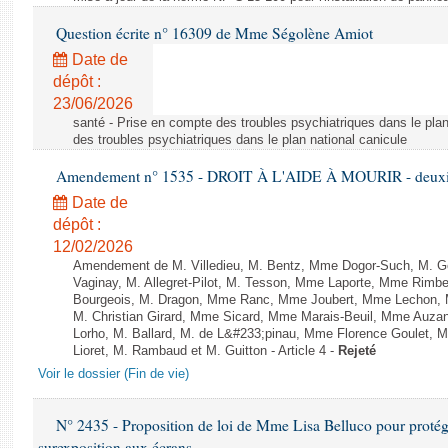
Question écrite n° 16309 de Mme Ségolène Amiot
Date de
dépôt :
23/06/2026
santé - Prise en compte des troubles psychiatriques dans le plan
des troubles psychiatriques dans le plan national canicule
Amendement n° 1535 - DROIT À L'AIDE À MOURIR - deuxièm
Date de
dépôt :
12/02/2026
Amendement de M. Villedieu, M. Bentz, Mme Dogor-Such, M. G
Vaginay, M. Allegret-Pilot, M. Tesson, Mme Laporte, Mme Rimbe
Bourgeois, M. Dragon, Mme Ranc, Mme Joubert, Mme Lechon, M
M. Christian Girard, Mme Sicard, Mme Marais-Beuil, Mme Au
Lorho, M. Ballard, M. de L&#233;pinau, Mme Florence Goulet, 
Lioret, M. Rambaud et M. Guitton - Article 4 -
Rejeté
Voir le dossier (Fin de vie)
N° 2435 - Proposition de loi de Mme Lisa Belluco pour protége
surexposition aux écrans