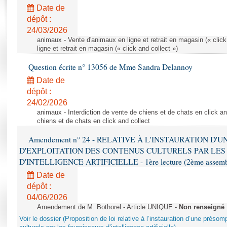
Rapports d'enquête
Date de
Rapports législatifs
dépôt :
Rapports sur l'application des lois
24/03/2026
Baromètre de l’application des lois
animaux - Vente d'animaux en ligne et retrait en magasin (« click
ligne et retrait en magasin (« click and collect »)
Question écrite n° 13056 de Mme Sandra Delannoy
Dossiers législatifs
Date de
Budget et sécurité sociale
dépôt :
Questions écrites et orales
24/02/2026
Comptes rendus des débats
animaux - Interdiction de vente de chiens et de chats en click and
chiens et de chats en click and collect
Amendement n° 24 - RELATIVE À L'INSTAURATION D'
D'EXPLOITATION DES CONTENUS CULTURELS PAR LES
D'INTELLIGENCE ARTIFICIELLE - 1ère lecture (2ème assemblé
Date de
dépôt :
04/06/2026
Amendement de M. Bothorel - Article UNIQUE -
Non renseigné
Voir le dossier (Proposition de loi relative à l’instauration d’une présom