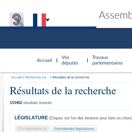
Assemb
Accèder à
la page
Vos
Travaux
Accueil
d'accueil
députés
parlementaires
Vous
Accueil
Recherche sur...
Résultats de la recherche
êtes
Résultats de la recherche
Général
ici
CONNEX
TRAVA
CONNA
DÉC
:
153462
résultats trouvés
LÉGISLATURE
(Cliquez sur l'un des boutons pour faire un choix
17e législature (X)
Précédentes législatures