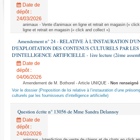
Rapports d'enquête
Date de
Rapports législatifs
dépôt :
Rapports sur l'application des lois
24/03/2026
Baromètre de l’application des lois
animaux - Vente d'animaux en ligne et retrait en magasin (« click
ligne et retrait en magasin (« click and collect »)
Amendement n° 24 - RELATIVE À L'INSTAURATION D'
Dossiers législatifs
D'EXPLOITATION DES CONTENUS CULTURELS PAR LES
Budget et sécurité sociale
D'INTELLIGENCE ARTIFICIELLE - 1ère lecture (2ème assemblé
Questions écrites et orales
Date de
Comptes rendus des débats
dépôt :
04/06/2026
Amendement de M. Bothorel - Article UNIQUE -
Non renseigné
Voir le dossier (Proposition de loi relative à l’instauration d’une présom
culturels par les fournisseurs d’intelligence artificielle)
Question écrite n° 13056 de Mme Sandra Delannoy
Date de
dépôt :
24/02/2026
animaux - Interdiction de vente de chiens et de chats en click and