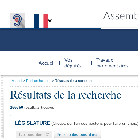
Assemb
Accèder à
la page
Vos
Travaux
Accueil
d'accueil
députés
parlementaires
Vous
Accueil
Recherche sur...
Résultats de la recherche
êtes
Résultats de la recherche
Général
ici
CONNEX
TRAVA
CONNA
DÉC
:
166760
résultats trouvés
LÉGISLATURE
(Cliquez sur l'un des boutons pour faire un choix
17e législature (X)
Précédentes législatures