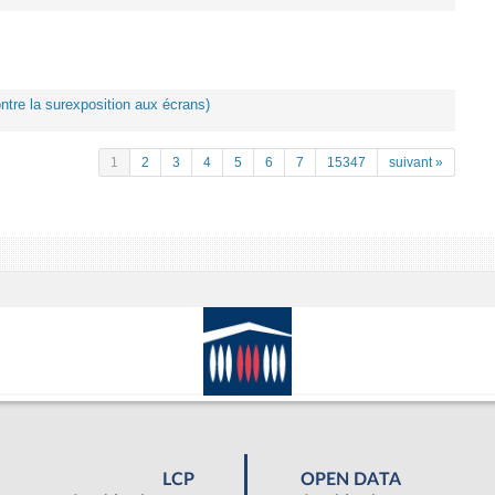
ontre la surexposition aux écrans)
1
2
3
4
5
6
7
15347
suivant »
LCP
OPEN DATA