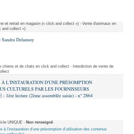
e et retrait en magasin (« click and collect ») - Vente d'animaux en
k and collect »)
e Sandra Delannoy
 chiens et de chats en click and collect - Interdiction de vente de
ollect
VE À L'INSTAURATION D'UNE PRÉSOMPTION
US CULTURELS PAR LES FOURNISSEURS
re lecture (2ème assemblée saisie) - n° 2864
ticle UNIQUE -
Non renseigné
ive à l’instauration d’une présomption d’utilisation des contenus