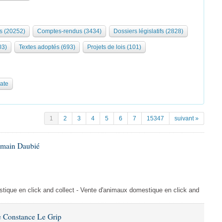
s (20252)
Comptes-rendus (3434)
Dossiers législatifs (2828)
03)
Textes adoptés (693)
Projets de lois (101)
date
1
2
3
4
5
6
7
15347
suivant »
omain Daubié
ique en click and collect - Vente d'animaux domestique en click and
 Constance Le Grip