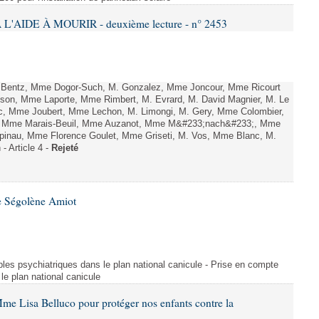
L'AIDE À MOURIR - deuxième lecture - n° 2453
. Bentz, Mme Dogor-Such, M. Gonzalez, Mme Joncour, Mme Ricourt
Tesson, Mme Laporte, Mme Rimbert, M. Evrard, M. David Magnier, M. Le
c, Mme Joubert, Mme Lechon, M. Limongi, M. Gery, Mme Colombier,
rd, Mme Marais-Beuil, Mme Auzanot, Mme M&#233;nach&#233;, Mme
;pinau, Mme Florence Goulet, Mme Griseti, M. Vos, Mme Blanc, M.
- Article 4 -
Rejeté
e Ségolène Amiot
les psychiatriques dans le plan national canicule - Prise en compte
le plan national canicule
me Lisa Belluco pour protéger nos enfants contre la