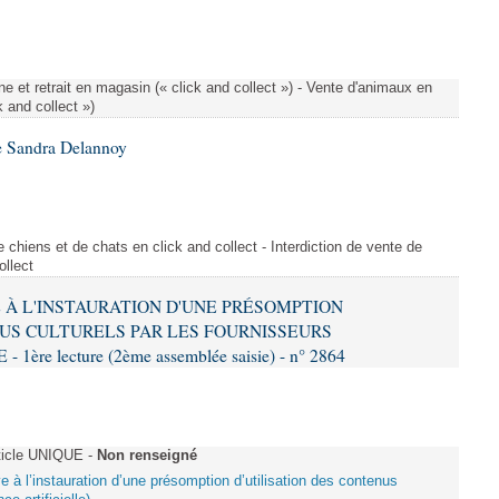
e et retrait en magasin (« click and collect ») - Vente d'animaux en
k and collect »)
e Sandra Delannoy
 chiens et de chats en click and collect - Interdiction de vente de
ollect
VE À L'INSTAURATION D'UNE PRÉSOMPTION
US CULTURELS PAR LES FOURNISSEURS
re lecture (2ème assemblée saisie) - n° 2864
ticle UNIQUE -
Non renseigné
ive à l’instauration d’une présomption d’utilisation des contenus