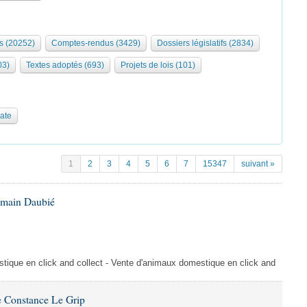
s (20252)
Comptes-rendus (3429)
Dossiers législatifs (2834)
03)
Textes adoptés (693)
Projets de lois (101)
date
1
2
3
4
5
6
7
15347
suivant »
omain Daubié
ique en click and collect - Vente d'animaux domestique en click and
 Constance Le Grip