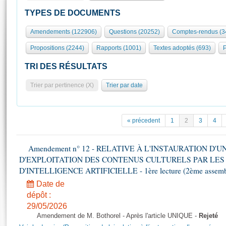
S'id
Présidence
Séance publique
Rôle et pouvoirs de l'Assemblée
Visiter l'Assemblée
TYPES DE DOCUMENTS
Fiches « Connaissance de l’Assemblée »
577 députés
Commissions et autres organes
Visite virtuelle du palais Bourbon
Amendements (122906)
Questions (20252)
Comptes-rendus (3
Organisation de l'Assemblée
Groupes politiques
Europe et International
Assister à une séance
Mot
Propositions (2244)
Rapports (1001)
Textes adoptés (693)
P
Présidence
Conférence des Présidents
Bureau
Collège des Ques
Élections législatives
Contrôle et évaluation
Accès des chercheurs à l’Assemblée
TRI DES RÉSULTATS
Congrès
Les évènements
S'inscrire
Trier par pertinence (X)
Trier par date
Pétitions
Statistiques et chiffres clés
Transparence et déontologie
Vous n'ave
Patrimoine
E
Documents de référence
« précedent
1
2
3
4
La Bibliothèque
( Constitution | Règlement de l'Assemblée ... )
Documents parlementaires
Les archives
Amendement n° 12 - RELATIVE À L'INSTAURATION D'
Projets de loi
Contacts et plan d'accès
D'EXPLOITATION DES CONTENUS CULTURELS PAR LES
Propositions de loi
Histoire
D'INTELLIGENCE ARTIFICIELLE - 1ère lecture (2ème assemblé
Photos libres de droit
Amendements
Juniors
Date de
Textes adoptés
dépôt :
Anciennes législatures
29/05/2026
Liens vers les sites publics
Rapports d'information
Amendement de M. Bothorel - Après l'article UNIQUE -
Rejeté