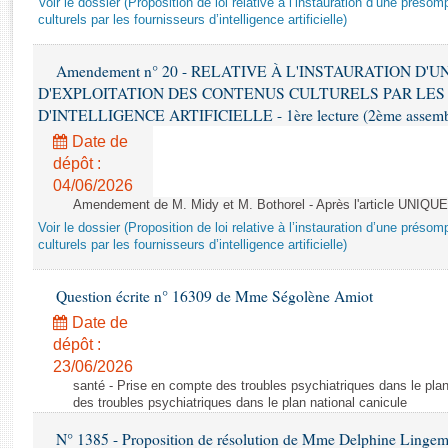
Voir le dossier (Proposition de loi relative à l’instauration d’une présom
Rapports d'enquête
culturels par les fournisseurs d’intelligence artificielle)
Rapports législatifs
Rapports sur l'application des lois
Amendement n° 20 - RELATIVE À L'INSTAURATION D'
Baromètre de l’application des lois
D'EXPLOITATION DES CONTENUS CULTURELS PAR LES
D'INTELLIGENCE ARTIFICIELLE - 1ère lecture (2ème assemblé
Dossiers législatifs
Date de
Budget et sécurité sociale
dépôt :
04/06/2026
Questions écrites et orales
Amendement de M. Midy et M. Bothorel - Après l'article UNIQUE
Comptes rendus des débats
Voir le dossier (Proposition de loi relative à l’instauration d’une présom
culturels par les fournisseurs d’intelligence artificielle)
Question écrite n° 16309 de Mme Ségolène Amiot
Date de
dépôt :
23/06/2026
santé - Prise en compte des troubles psychiatriques dans le plan
des troubles psychiatriques dans le plan national canicule
N° 1385 - Proposition de résolution de Mme Delphine Lingem