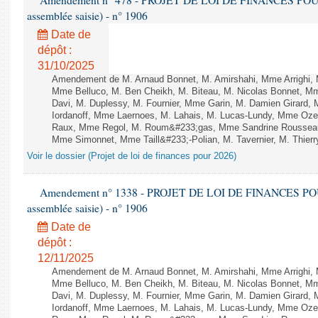
Amendement n° 478 - PROJET DE LOI DE FINANCES POUR 20
assemblée saisie) - n° 1906
Date de
dépôt :
31/10/2025
Amendement de M. Arnaud Bonnet, M. Amirshahi, Mme Arrighi, 
Mme Belluco, M. Ben Cheikh, M. Biteau, M. Nicolas Bonnet, Mm
Davi, M. Duplessy, M. Fournier, Mme Garin, M. Damien Girard,
Iordanoff, Mme Laernoes, M. Lahais, M. Lucas-Lundy, Mme Oz
Raux, Mme Regol, M. Roum&#233;gas, Mme Sandrine Rousseau
Mme Simonnet, Mme Taill&#233;-Polian, M. Tavernier, M. Thierry
Voir le dossier (Projet de loi de finances pour 2026)
Amendement n° 1338 - PROJET DE LOI DE FINANCES POUR 2
assemblée saisie) - n° 1906
Date de
dépôt :
12/11/2025
Amendement de M. Arnaud Bonnet, M. Amirshahi, Mme Arrighi, 
Mme Belluco, M. Ben Cheikh, M. Biteau, M. Nicolas Bonnet, Mm
Davi, M. Duplessy, M. Fournier, Mme Garin, M. Damien Girard,
Iordanoff, Mme Laernoes, M. Lahais, M. Lucas-Lundy, Mme Oz