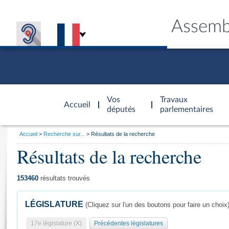
Assemb
Accèder à
la page
Vos
Travaux
Accueil
d'accueil
députés
parlementaires
Vous
Accueil
Recherche sur...
Résultats de la recherche
êtes
Résultats de la recherche
Général
ici
CONNEX
TRAVA
CONNA
DÉC
:
153460
résultats trouvés
LÉGISLATURE
(Cliquez sur l'un des boutons pour faire un choix
17e législature (X)
Précédentes législatures