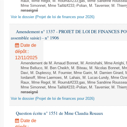
Raux, Mme Regol, M. Roum&#233;gas, Mme Sandrine Rousseau
Mme Simonnet, Mme Taill&#233;-Polian, M. Tavernier, M. Thierry
renseigné
Voir le dossier (Projet de loi de finances pour 2026)
Amendement n° 1337 - PROJET DE LOI DE FINANCES POUR 2
assemblée saisie) - n° 1906
Date de
dépôt :
12/11/2025
Amendement de M. Arnaud Bonnet, M. Amirshahi, Mme Arrighi, 
Mme Belluco, M. Ben Cheikh, M. Biteau, M. Nicolas Bonnet, Mm
Davi, M. Duplessy, M. Fournier, Mme Garin, M. Damien Girard,
Iordanoff, Mme Laernoes, M. Lahais, M. Lucas-Lundy, Mme Oz
Raux, Mme Regol, M. Roum&#233;gas, Mme Sandrine Rousseau
Mme Simonnet, Mme Taill&#233;-Polian, M. Tavernier, M. Thierry
renseigné
Voir le dossier (Projet de loi de finances pour 2026)
Question écrite n° 1551 de Mme Claudia Rouaux
Date de
dépôt :