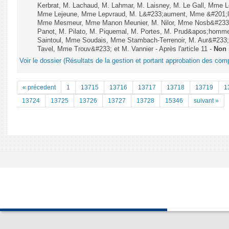
Kerbrat, M. Lachaud, M. Lahmar, M. Laisney, M. Le Gall, Mme 
Mme Lejeune, Mme Lepvraud, M. L&#233;aument, Mme &#201;li
Mme Mesmeur, Mme Manon Meunier, M. Nilor, Mme Nosb&#23
Panot, M. Pilato, M. Piquemal, M. Portes, M. Prud&apos;homme
Saintoul, Mme Soudais, Mme Stambach-Terrenoir, M. Aur&#233;
Tavel, Mme Trouv&#233; et M. Vannier - Après l'article 11 -
Non 
Voir le dossier (Résultats de la gestion et portant approbation des com
« précedent
1
13715
13716
13717
13718
13719
1
13724
13725
13726
13727
13728
15346
suivant »