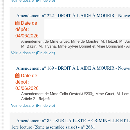
Voir le dossier (Fin de vie)
Rapports d'enquête
Rapports législatifs
Amendement n° 222 - DROIT À L'AIDE À MOURIR - Nouvelle
Rapports sur l'application des lois
Date de
Baromètre de l’application des lois
dépôt :
04/06/2026
Dossiers législatifs
Amendement de Mme Gruet, Mme de Maistre, M. Hetzel, M. Juvi
M. Bazin, M. Tryzna, Mme Sylvie Bonnet et Mme Bonnivard - Art
Budget et sécurité sociale
Voir le dossier (Fin de vie)
Questions écrites et orales
Comptes rendus des débats
Amendement n° 169 - DROIT À L'AIDE À MOURIR - Nouvelle
Date de
dépôt :
03/06/2026
Amendement de Mme Colin-Oesterl&#233;, Mme Gruet, M. Lam, 
Article 2 -
Rejeté
Voir le dossier (Fin de vie)
Amendement n° 85 - SUR LA JUSTICE CRIMINELLE ET 
1ère lecture (2ème assemblée saisie) - n° 2681