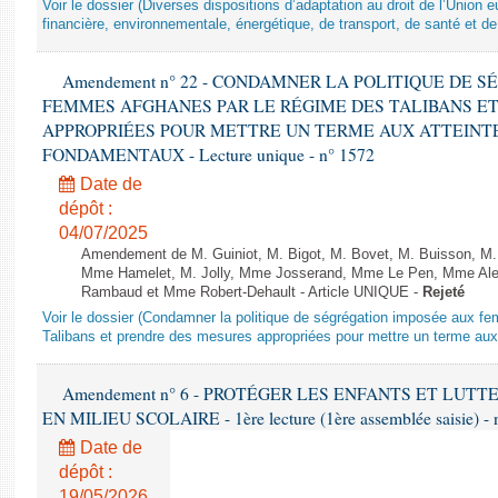
Voir le dossier (Diverses dispositions d’adaptation au droit de l’Unio
financière, environnementale, énergétique, de transport, de santé et de
Amendement n° 22 - CONDAMNER LA POLITIQUE DE 
FEMMES AFGHANES PAR LE RÉGIME DES TALIBANS E
APPROPRIÉES POUR METTRE UN TERME AUX ATTEINTE
FONDAMENTAUX - Lecture unique - n° 1572
Date de
dépôt :
04/07/2025
Amendement de M. Guiniot, M. Bigot, M. Bovet, M. Buisson, M.
Mme Hamelet, M. Jolly, Mme Josserand, Mme Le Pen, Mme Alex
Rambaud et Mme Robert-Dehault - Article UNIQUE -
Rejeté
Voir le dossier (Condamner la politique de ségrégation imposée aux f
Talibans et prendre des mesures appropriées pour mettre un terme aux 
Amendement n° 6 - PROTÉGER LES ENFANTS ET LUT
EN MILIEU SCOLAIRE - 1ère lecture (1ère assemblée saisie) - 
Date de
dépôt :
19/05/2026