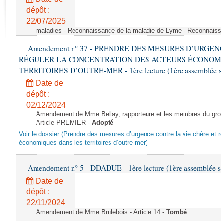
Rapports d'enquête
dépôt :
Rapports législatifs
22/07/2025
Rapports sur l'application des lois
maladies - Reconnaissance de la maladie de Lyme - Reconnais
Baromètre de l’application des lois
Amendement n° 37 - PRENDRE DES MESURES D’URGE
RÉGULER LA CONCENTRATION DES ACTEURS ÉCONOM
Dossiers législatifs
TERRITOIRES D’OUTRE-MER - 1ère lecture (1ère assemblée sai
Budget et sécurité sociale
Date de
Questions écrites et orales
dépôt :
02/12/2024
Comptes rendus des débats
Amendement de Mme Bellay, rapporteure et les membres du grou
Article PREMIER -
Adopté
Voir le dossier (Prendre des mesures d’urgence contre la vie chère et r
économiques dans les territoires d’outre-mer)
Amendement n° 5 - DDADUE - 1ère lecture (1ère assemblée sai
Date de
dépôt :
22/11/2024
Amendement de Mme Brulebois - Article 14 -
Tombé