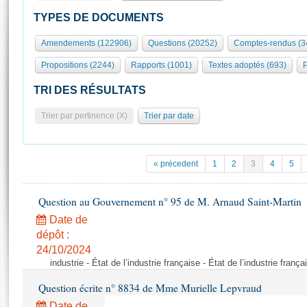
S'id
Présidence
Séance publique
Rôle et pouvoirs de l'Assemblée
Visiter l'Assemblée
TYPES DE DOCUMENTS
Fiches « Connaissance de l’Assemblée »
577 députés
Commissions et autres organes
Visite virtuelle du palais Bourbon
Amendements (122906)
Questions (20252)
Comptes-rendus (3
Organisation de l'Assemblée
Groupes politiques
Europe et International
Assister à une séance
Mot
Propositions (2244)
Rapports (1001)
Textes adoptés (693)
P
Présidence
Conférence des Présidents
Bureau
Collège des Ques
Élections législatives
Contrôle et évaluation
Accès des chercheurs à l’Assemblée
TRI DES RÉSULTATS
Congrès
Les évènements
S'inscrire
Trier par pertinence (X)
Trier par date
Pétitions
Statistiques et chiffres clés
Transparence et déontologie
Vous n'ave
Patrimoine
E
Documents de référence
« précedent
1
2
3
4
5
La Bibliothèque
( Constitution | Règlement de l'Assemblée ... )
Documents parlementaires
Les archives
Question au Gouvernement n° 95 de M. Arnaud Saint-Martin
Projets de loi
Contacts et plan d'accès
Date de
Propositions de loi
Histoire
Photos libres de droit
dépôt :
Amendements
Juniors
24/10/2024
Textes adoptés
industrie - État de l’industrie française - État de l’industrie frança
Anciennes législatures
Question écrite n° 8834 de Mme Murielle Lepvraud
Liens vers les sites publics
Rapports d'information
Date de