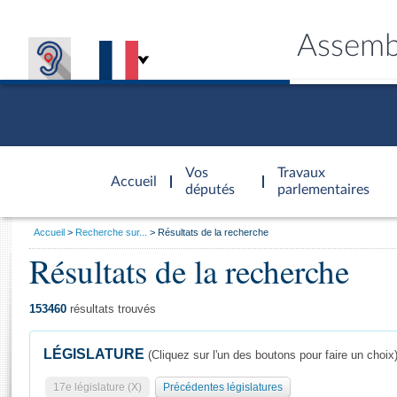
Assemb
Accèder à
la page
Vos
Travaux
Accueil
d'accueil
députés
parlementaires
Vous
Accueil
Recherche sur...
Résultats de la recherche
êtes
Résultats de la recherche
Général
ici
CONNEX
TRAVA
CONNA
DÉC
:
153460
résultats trouvés
LÉGISLATURE
(Cliquez sur l'un des boutons pour faire un choix
17e législature (X)
Précédentes législatures