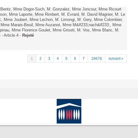
. Bentz, Mme Dogor-Such, M. Gonzalez, Mme Joncour, Mme Ricourt
Tesson, Mme Laporte, Mme Rimbert, M. Evrard, M. David Magnier, M. Le
c, Mme Joubert, Mme Lechon, M. Limongi, M. Gery, Mme Colombier,
rd, Mme Marais-Beuil, Mme Auzanot, Mme M&#233;nach&#233;, Mme
;pinau, Mme Florence Goulet, Mme Griseti, M. Vos, Mme Blanc, M.
- Article 4 -
Rejeté
1
2
3
4
5
6
7
16676
suivant »