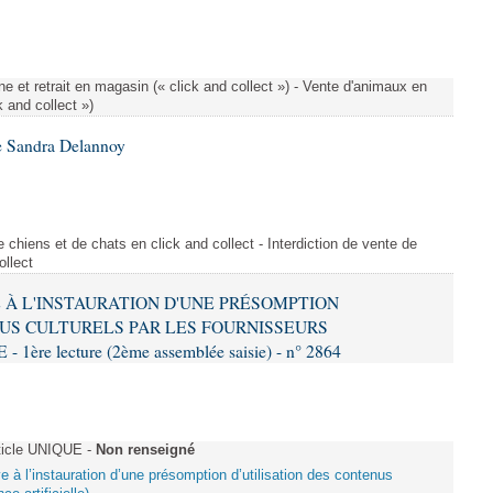
e et retrait en magasin (« click and collect ») - Vente d'animaux en
k and collect »)
e Sandra Delannoy
 chiens et de chats en click and collect - Interdiction de vente de
ollect
VE À L'INSTAURATION D'UNE PRÉSOMPTION
US CULTURELS PAR LES FOURNISSEURS
re lecture (2ème assemblée saisie) - n° 2864
ticle UNIQUE -
Non renseigné
ive à l’instauration d’une présomption d’utilisation des contenus