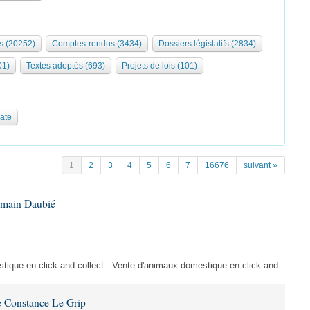
s (20252)
Comptes-rendus (3434)
Dossiers législatifs (2834)
01)
Textes adoptés (693)
Projets de lois (101)
date
1
2
3
4
5
6
7
16676
suivant »
omain Daubié
ique en click and collect - Vente d'animaux domestique en click and
 Constance Le Grip