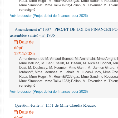
Raux, Mme Regol, M. Roum&#233;gas, Mme Sandrine Rousseau
Mme Simonnet, Mme Taill&#233;-Polian, M. Tavernier, M. Thierry
renseigné
Voir le dossier (Projet de loi de finances pour 2026)
Amendement n° 1337 - PROJET DE LOI DE FINANCES POUR 2
assemblée saisie) - n° 1906
Date de
dépôt :
12/11/2025
Amendement de M. Arnaud Bonnet, M. Amirshahi, Mme Arrighi, 
Mme Belluco, M. Ben Cheikh, M. Biteau, M. Nicolas Bonnet, Mm
Davi, M. Duplessy, M. Fournier, Mme Garin, M. Damien Girard,
Iordanoff, Mme Laernoes, M. Lahais, M. Lucas-Lundy, Mme Oz
Raux, Mme Regol, M. Roum&#233;gas, Mme Sandrine Rousseau
Mme Simonnet, Mme Taill&#233;-Polian, M. Tavernier, M. Thierry
renseigné
Voir le dossier (Projet de loi de finances pour 2026)
Question écrite n° 1551 de Mme Claudia Rouaux
Date de
dépôt :