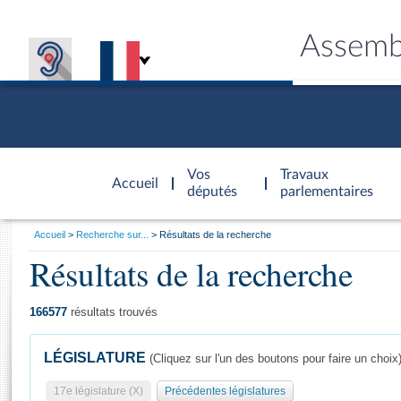
Assemb
Accèder à
la page
Vos
Travaux
Accueil
d'accueil
députés
parlementaires
Vous
Accueil
Recherche sur...
Résultats de la recherche
êtes
Résultats de la recherche
Général
ici
CONNEX
TRAVA
CONNA
DÉC
:
166577
résultats trouvés
LÉGISLATURE
(Cliquez sur l'un des boutons pour faire un choix
17e législature (X)
Précédentes législatures