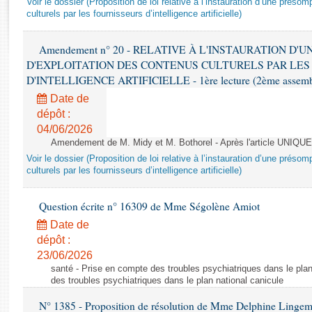
Voir le dossier (Proposition de loi relative à l’instauration d’une présom
Rapports d'enquête
culturels par les fournisseurs d’intelligence artificielle)
Rapports législatifs
Rapports sur l'application des lois
Amendement n° 20 - RELATIVE À L'INSTAURATION D'
Baromètre de l’application des lois
D'EXPLOITATION DES CONTENUS CULTURELS PAR LES
D'INTELLIGENCE ARTIFICIELLE - 1ère lecture (2ème assemblé
Dossiers législatifs
Date de
Budget et sécurité sociale
dépôt :
04/06/2026
Questions écrites et orales
Amendement de M. Midy et M. Bothorel - Après l'article UNIQUE
Comptes rendus des débats
Voir le dossier (Proposition de loi relative à l’instauration d’une présom
culturels par les fournisseurs d’intelligence artificielle)
Question écrite n° 16309 de Mme Ségolène Amiot
Date de
dépôt :
23/06/2026
santé - Prise en compte des troubles psychiatriques dans le plan
des troubles psychiatriques dans le plan national canicule
N° 1385 - Proposition de résolution de Mme Delphine Lingem