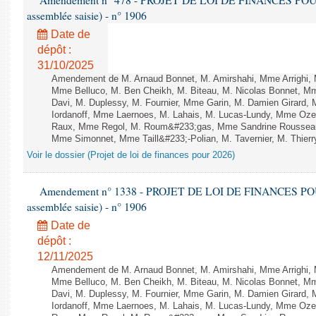
Amendement n° 478 - PROJET DE LOI DE FINANCES POUR 20
assemblée saisie) - n° 1906
Date de
dépôt :
31/10/2025
Amendement de M. Arnaud Bonnet, M. Amirshahi, Mme Arrighi, 
Mme Belluco, M. Ben Cheikh, M. Biteau, M. Nicolas Bonnet, Mm
Davi, M. Duplessy, M. Fournier, Mme Garin, M. Damien Girard,
Iordanoff, Mme Laernoes, M. Lahais, M. Lucas-Lundy, Mme Oz
Raux, Mme Regol, M. Roum&#233;gas, Mme Sandrine Rousseau
Mme Simonnet, Mme Taill&#233;-Polian, M. Tavernier, M. Thierry
Voir le dossier (Projet de loi de finances pour 2026)
Amendement n° 1338 - PROJET DE LOI DE FINANCES POUR 2
assemblée saisie) - n° 1906
Date de
dépôt :
12/11/2025
Amendement de M. Arnaud Bonnet, M. Amirshahi, Mme Arrighi, 
Mme Belluco, M. Ben Cheikh, M. Biteau, M. Nicolas Bonnet, Mm
Davi, M. Duplessy, M. Fournier, Mme Garin, M. Damien Girard,
Iordanoff, Mme Laernoes, M. Lahais, M. Lucas-Lundy, Mme Oz